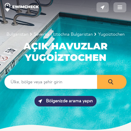
Bulgaristan
Severna I Iztochna Bulgaristan
Yugoiztochen
AÇIK HAVUZLAR
YUGOIZTOCHEN
Bölgenizde arama yapın