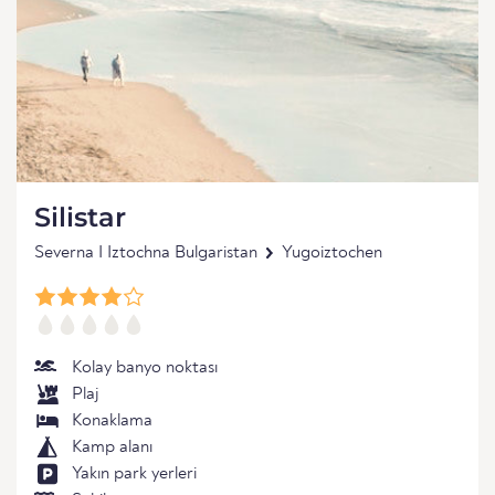
Silistar
Severna I Iztochna Bulgaristan
Yugoiztochen
Kolay banyo noktası
Plaj
Konaklama
Kamp alanı
Yakın park yerleri