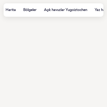
Harita
Bölgeler
Açık havuzlar Yugoiztochen
Yaz ham