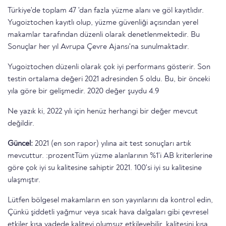
Türkiye'de toplam 47 'dan fazla yüzme alanı ve göl kayıtlıdır.
Yugoiztochen kayıtlı olup, yüzme güvenliği açısından yerel
makamlar tarafından düzenli olarak denetlenmektedir. Bu
Sonuçlar her yıl Avrupa Çevre Ajansı'na sunulmaktadır.
Yugoiztochen düzenli olarak çok iyi performans gösterir. Son
testin ortalama değeri 2021 adresinden 5 oldu. Bu, bir önceki
yıla göre bir gelişmedir. 2020 değer şuydu 4.9
Ne yazık ki, 2022 yılı için henüz herhangi bir değer mevcut
değildir.
Güncel:
2021 (en son rapor) yılına ait test sonuçları artık
mevcuttur. :prozentTüm yüzme alanlarının %1'i AB kriterlerine
göre çok iyi su kalitesine sahiptir 2021. 100'si iyi su kalitesine
ulaşmıştır.
Lütfen bölgesel makamların en son yayınlarını da kontrol edin,
Çünkü şiddetli yağmur veya sıcak hava dalgaları gibi çevresel
etkiler kısa vadede kaliteyi olumsuz etkileyebilir. kalitesini kısa