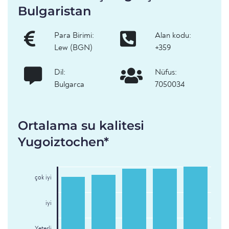
Bulgaristan
Para Birimi:
Alan kodu:
Lew (BGN)
+359
Dil:
Nüfus:
Bulgarca
7050034
Ortalama su kalitesi
Yugoiztochen*
çok iyi
iyi