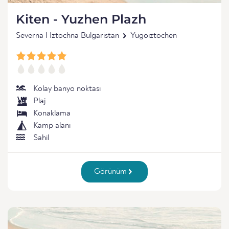
Kiten - Yuzhen Plazh
Severna I Iztochna Bulgaristan
Yugoiztochen
Kolay banyo noktası
Plaj
Konaklama
Kamp alanı
Sahil
Görünüm