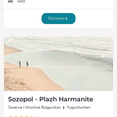
Sahil
Görünüm
Sozopol - Plazh Harmanite
Severna I Iztochna Bulgaristan
Yugoiztochen