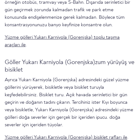
örneğin otobüs, tramvay veya S-Bahn. Dışarıda serinletici bir
gün geçirmek zorunda kalmadan trafik ve park etme
konusunda endişelenmenize gerek kalmadan. Böylece tüm
konsantrasyonunuzu banyo keyfinize konsantre olun.
Yüzme gölleri Yukarı Karniyola (Gorenjska) toplu taşıma
araçları ile
.
Göller Yukarı Karniyola (Gorenjska)zum yürüyüş ve
bisiklet
Ayrıca Yukarı Karniyola (Gorenjska) adresindeki güzel yüzme
göllerini yürüyerek, bisikletle veya bisiklet turuyla
keşfedebilirsiniz. Bisiklet turu. Açık havada serinletici bir gün
geçirin ve doğanın tadını çıkarın. Tercihiniz ister Kıyı boyunca
veya bisikletle, Yukarı Karniyola (Gorenjska) adresindeki yüzme
gölleri doğa severler için gerçek bir içeriden ipucu. doğa
severler i̇çi̇n i̇çeri̇den tüyolar.
Yüzme gölleri Yukarı Karniyola (Gorenjska) bisiklet rafları ile
.