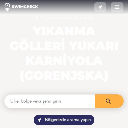
Yukarı Karniyola (Gorenjska)
YIKANMA
GÖLLERI YUKARI
KARNIYOLA
(GORENJSKA)
Bölgenizde arama yapın