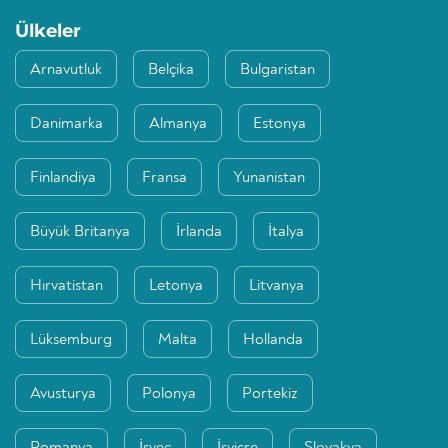
Ülkeler
Arnavutluk
Belçika
Bulgaristan
Danimarka
Almanya
Estonya
Finlandiya
Fransa
Yunanistan
Büyük Britanya
İrlanda
İtalya
Hırvatistan
Letonya
Litvanya
Lüksemburg
Malta
Hollanda
Avusturya
Polonya
Portekiz