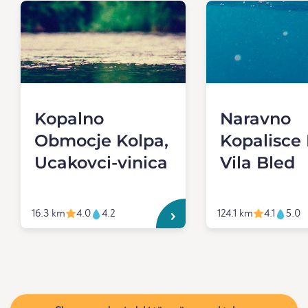
Kopalno
Naravno
Obmocje Kolpa,
Kopalisce 
Ucakovci-vinica
Vila Bled
16.3 km
4.0
4.2
124.1 km
4.1
5.0