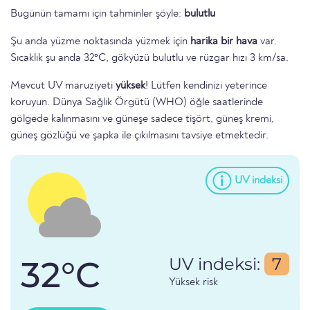
Bugünün tamamı için tahminler şöyle:
bulutlu
Şu anda yüzme noktasında yüzmek için
harika bir hava
var.
Sıcaklık şu anda 32°C, gökyüzü bulutlu ve rüzgar hızı 3 km/sa.
Mevcut UV maruziyeti
yüksek
! Lütfen kendinizi yeterince
koruyun. Dünya Sağlık Örgütü (WHO) öğle saatlerinde
gölgede kalınmasını ve güneşe sadece tişört, güneş kremi,
güneş gözlüğü ve şapka ile çıkılmasını tavsiye etmektedir.
UV indeksi
32°C
UV indeksi:
7
Yüksek risk