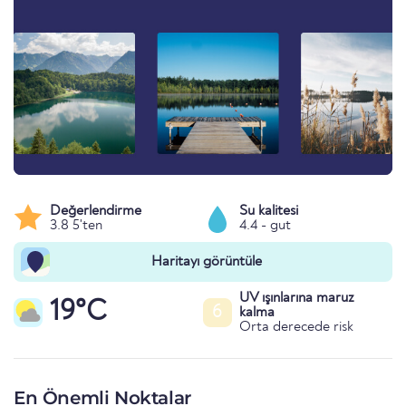
Değerlendirme
Su kalitesi
3.8 5'ten
4.4 - gut
Haritayı görüntüle
UV ışınlarına maruz
19°C
6
kalma
Orta derecede risk
En Önemli Noktalar