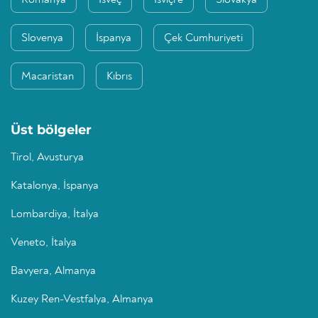
Romanya
İsveç
İsviçre
Slovakya
Slovenya
İspanya
Çek Cumhuriyeti
Macaristan
Kıbrıs
Üst bölgeler
Tirol, Avusturya
Katalonya, İspanya
Lombardiya, İtalya
Veneto, İtalya
Bavyera, Almanya
Kuzey Ren-Vestfalya, Almanya