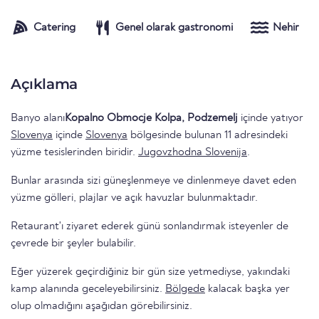
Catering
Genel olarak gastronomi
Nehir
Açıklama
Banyo alanı
Kopalno Obmocje Kolpa, Podzemelj
içinde yatıyor
Slovenya
içinde
Slovenya
bölgesinde bulunan 11 adresindeki
yüzme tesislerinden biridir.
Jugovzhodna Slovenija
.
Bunlar arasında sizi güneşlenmeye ve dinlenmeye davet eden
yüzme gölleri, plajlar ve açık havuzlar bulunmaktadır.
Retaurant'ı ziyaret ederek günü sonlandırmak isteyenler de
çevrede bir şeyler bulabilir.
Eğer yüzerek geçirdiğiniz bir gün size yetmediyse, yakındaki
kamp alanında geceleyebilirsiniz.
Bölgede
kalacak başka yer
olup olmadığını aşağıdan görebilirsiniz.