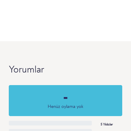
Yorumlar
-
Henüz oylama yok
5 Yıldızlar