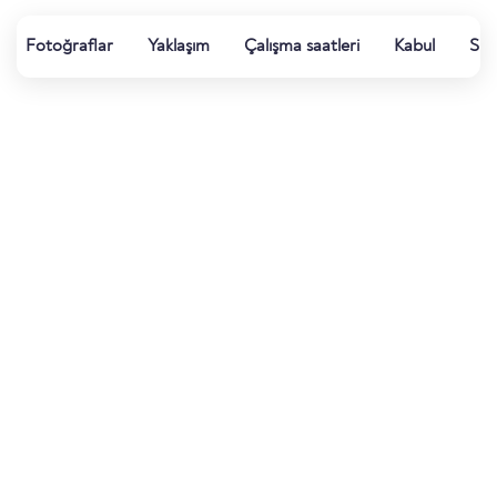
Fotoğraflar
Yaklaşım
Çalışma saatleri
Kabul
Su k