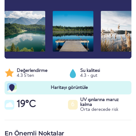
Değerlendirme
Su kalitesi
4.3 5'ten
4.3 - gut
Haritayı görüntüle
UV ışınlarına maruz
19°C
6
kalma
Orta derecede risk
En Önemli Noktalar