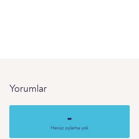
Yorumlar
-
Henüz oylama yok