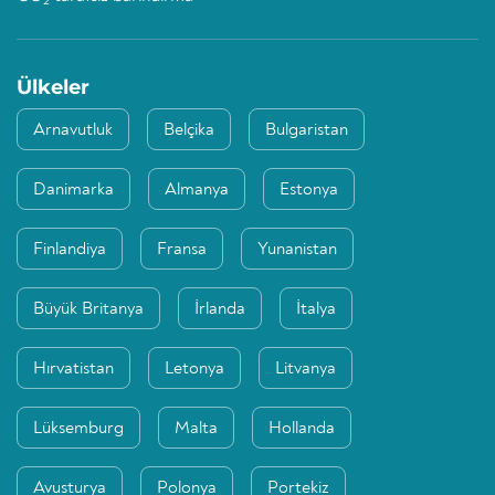
2
Ülkeler
Arnavutluk
Belçika
Bulgaristan
Danimarka
Almanya
Estonya
Finlandiya
Fransa
Yunanistan
Büyük Britanya
İrlanda
İtalya
Hırvatistan
Letonya
Litvanya
Lüksemburg
Malta
Hollanda
Avusturya
Polonya
Portekiz