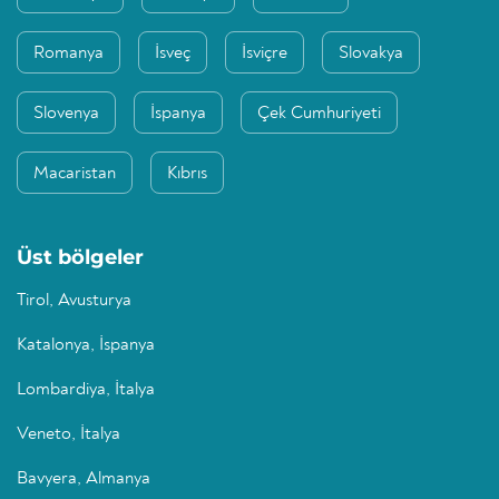
Romanya
İsveç
İsviçre
Slovakya
Slovenya
İspanya
Çek Cumhuriyeti
Macaristan
Kıbrıs
Üst bölgeler
Tirol, Avusturya
Katalonya, İspanya
Lombardiya, İtalya
Veneto, İtalya
Bavyera, Almanya