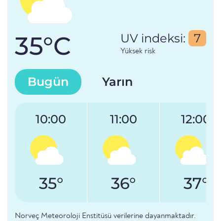
35°C
UV indeksi:
7
Yüksek risk
Bugün
Yarın
10:00
11:00
12:00
35°
36°
37°
Norveç Meteoroloji Enstitüsü verilerine dayanmaktadır.