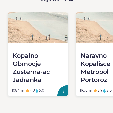
Kopalno
Naravno
Obmocje
Kopalisce
Zusterna-ac
Metropol
Jadranka
Portoroz
108.1 km
4.0
5.0
116.6 km
3.9
5.0