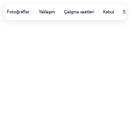
Fotoğraflar
Yaklaşım
Çalışma saatleri
Kabul
Su k