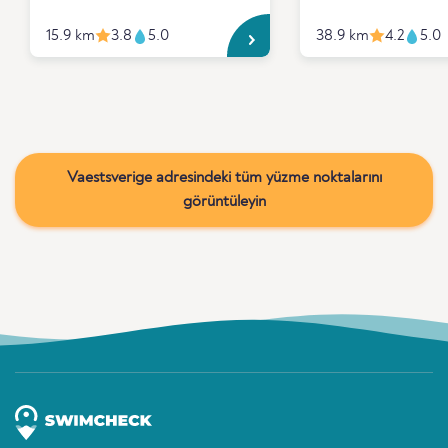
15.9 km
3.8
5.0
38.9 km
4.2
5.0
Vaestsverige adresindeki tüm yüzme noktalarını
görüntüleyin