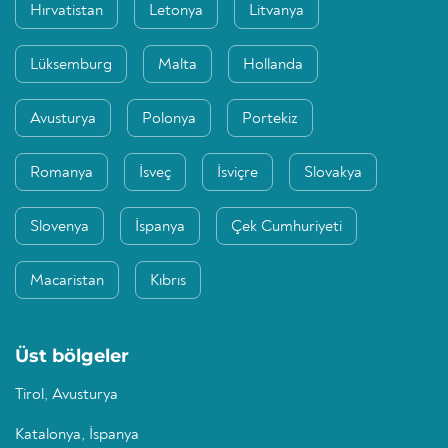
Hırvatistan
Letonya
Litvanya
Lüksemburg
Malta
Hollanda
Avusturya
Polonya
Portekiz
Romanya
İsveç
İsviçre
Slovakya
Slovenya
İspanya
Çek Cumhuriyeti
Macaristan
Kıbrıs
Üst bölgeler
Tirol, Avusturya
Katalonya, İspanya