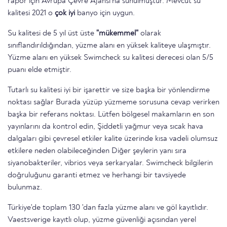
rapor için Avrupa Çevre Ajansı'na sunulmuştur. Mevcut su
kalitesi 2021 o
çok iyi
banyo için uygun.
Su kalitesi de 5 yıl üst üste
"mükemmel"
olarak
sınıflandırıldığından, yüzme alanı en yüksek kaliteye ulaşmıştır.
Yüzme alanı en yüksek Swimcheck su kalitesi derecesi olan 5/5
puanı elde etmiştir.
Tutarlı su kalitesi iyi bir işarettir ve size başka bir yönlendirme
noktası sağlar Burada yüzüp yüzmeme sorusuna cevap verirken
başka bir referans noktası. Lütfen bölgesel makamların en son
yayınlarını da kontrol edin, Şiddetli yağmur veya sıcak hava
dalgaları gibi çevresel etkiler kalite üzerinde kısa vadeli olumsuz
etkilere neden olabileceğinden Diğer şeylerin yanı sıra
siyanobakteriler, vibrios veya serkaryalar. Swimcheck bilgilerin
doğruluğunu garanti etmez ve herhangi bir tavsiyede
bulunmaz.
Türkiye'de toplam 130 'dan fazla yüzme alanı ve göl kayıtlıdır.
Vaestsverige kayıtlı olup, yüzme güvenliği açısından yerel