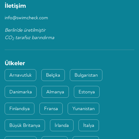
İletişim
info@swimcheck.com
Berlin'de üretilmiştir
CO
tarafsız barındırma
2
Ülkeler
Arnavutluk
Belçika
Bulgaristan
Danimarka
Almanya
Estonya
Finlandiya
Fransa
Yunanistan
Büyük Britanya
İrlanda
İtalya