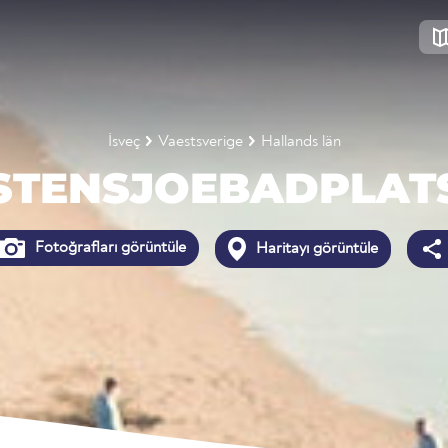
İsveç
Vaestsverige
Hallands län
STENSJOEBADPLAT
Fotoğrafları görüntüle
Haritayı görüntüle