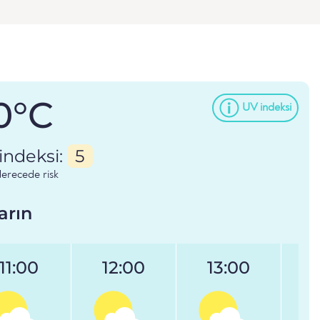
0°C
UV indeksi
indeksi:
5
erecede risk
arın
11:00
12:00
13:00