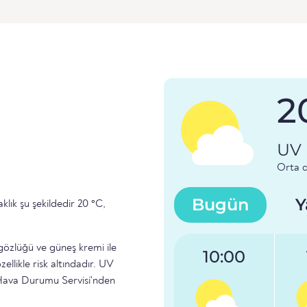
2
UV 
Orta d
Bugün
Y
klık şu şekildedir 20 °C,
gözlüğü ve güneş kremi ile
10:00
llikle risk altındadır. UV
 Hava Durumu Servisi'nden