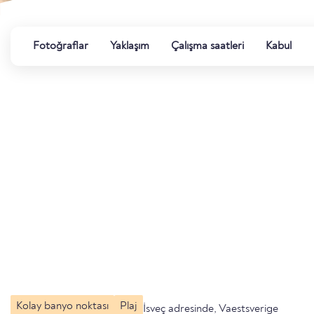
Fotoğraflar
Yaklaşım
Çalışma saatleri
Kabul
Kolay banyo noktası
Plaj
İsveç adresinde, Vaestsverige