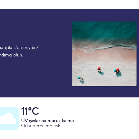
badplats'da mıydın?
rdımcı olun.
11°C
UV ışınlarına maruz kalma
Orta derecede risk