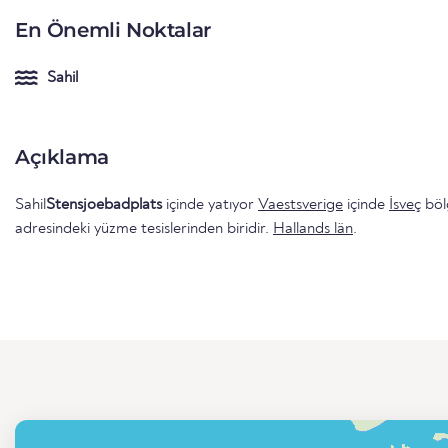
En Önemli Noktalar
Sahil
Açıklama
Sahil
Stensjoebadplats
içinde yatıyor
Vaestsverige
içinde
İsveç
böl
adresindeki yüzme tesislerinden biridir.
Hallands län
.