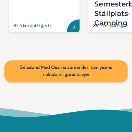
Semester
Ställplats-
Camping
82.6 km
4.0
5.0
85.9 km
4.0
Smaaland Med Oearna adresindeki tüm yüzme
noktalarını görüntüleyin