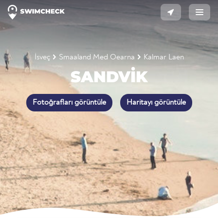
İsveç
Smaaland Med Oearna
Kalmar Laen
SANDVIK
Fotoğrafları görüntüle
Haritayı görüntüle