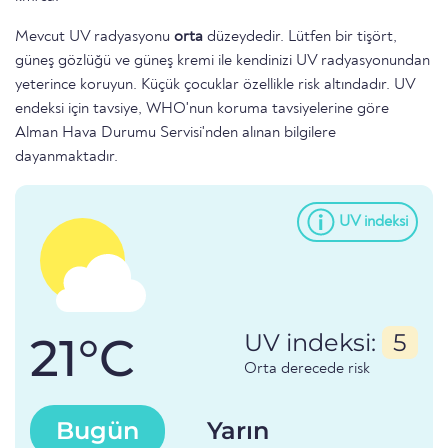
Mevcut UV radyasyonu
orta
düzeydedir. Lütfen bir tişört,
güneş gözlüğü ve güneş kremi ile kendinizi UV radyasyonundan
yeterince koruyun. Küçük çocuklar özellikle risk altındadır. UV
endeksi için tavsiye, WHO'nun koruma tavsiyelerine göre
Alman Hava Durumu Servisi'nden alınan bilgilere
dayanmaktadır.
UV indeksi
21°C
UV indeksi:
5
Orta derecede risk
Bugün
Yarın