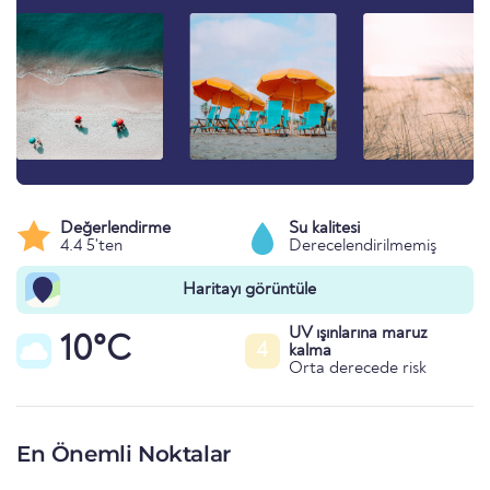
Değerlendirme
Su kalitesi
4.4 5'ten
Derecelendirilmemiş
Haritayı görüntüle
UV ışınlarına maruz
10°C
4
kalma
Orta derecede risk
En Önemli Noktalar