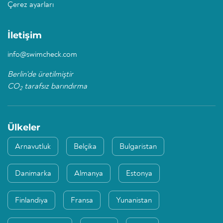
Çerez ayarları
İletişim
info@swimcheck.com
Berlin'de üretilmiştir
CO
tarafsız barındırma
2
Ülkeler
Arnavutluk
Belçika
Bulgaristan
Danimarka
Almanya
Estonya
Finlandiya
Fransa
Yunanistan