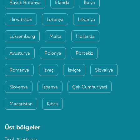
Büyük Britanya
İrlanda
İtalya
Hırvatistan
Letonya
Litvanya
Lüksemburg
Malta
Hollanda
Avusturya
Polonya
Portekiz
Romanya
İsveç
İsviçre
Slovakya
Slovenya
İspanya
Çek Cumhuriyeti
Macaristan
Kıbrıs
Üst bölgeler
Tirol, Avusturya