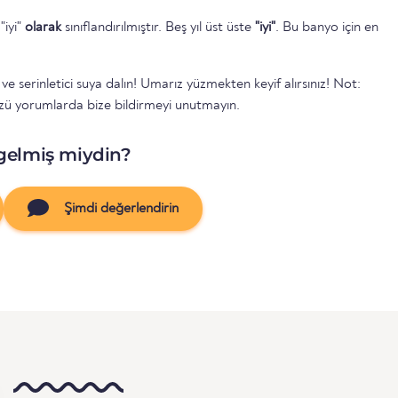
"iyi"
olarak
sınıflandırılmıştır. Beş yıl üst üste
"iyi"
. Bu banyo için en
 serinletici suya dalın! Umarız yüzmekten keyif alırsınız! Not:
 yorumlarda bize bildirmeyi unutmayın.
gelmiş miydin?
Şimdi değerlendirin