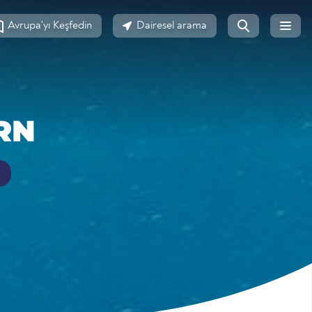
Avrupa'yı Keşfedin
Dairesel arama
RN