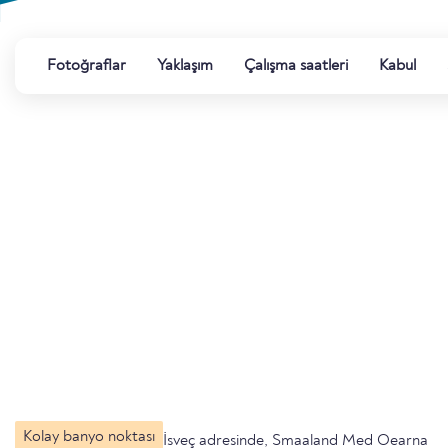
Fotoğraflar
Yaklaşım
Çalışma saatleri
Kabul
Kolay banyo noktası
İsveç adresinde, Smaaland Med Oearna