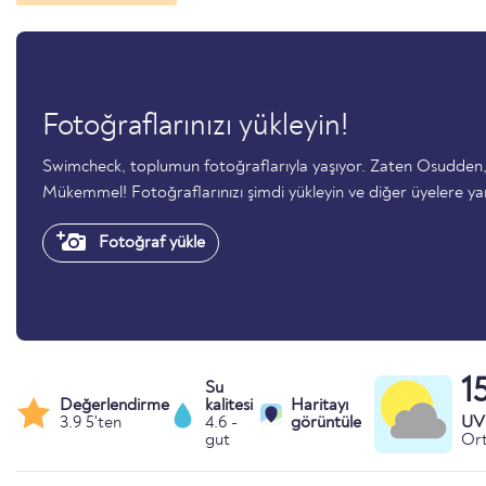
Fotoğraflarınızı yükleyin!
Swimcheck, toplumun fotoğraflarıyla yaşıyor. Zaten Osudden,
Mükemmel! Fotoğraflarınızı şimdi yükleyin ve diğer üyelere ya
Fotoğraf yükle
1
Su
Değerlendirme
kalitesi
Haritayı
3.9 5'ten
4.6 -
görüntüle
UV 
gut
Ort