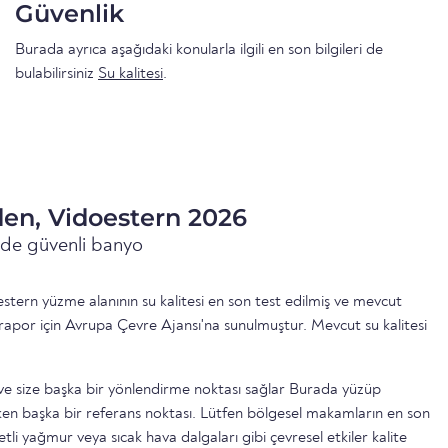
Güvenlik
Burada ayrıca aşağıdaki konularla ilgili en son bilgileri de
bulabilirsiniz
Su kalitesi
.
den, Vidoestern 2026
inde güvenli banyo
tern yüzme alanının su kalitesi en son test edilmiş ve mevcut
rapor için Avrupa Çevre Ajansı'na sunulmuştur. Mevcut su kalitesi
ttir ve size başka bir yönlendirme noktası sağlar Burada yüzüp
n başka bir referans noktası. Lütfen bölgesel makamların en son
etli yağmur veya sıcak hava dalgaları gibi çevresel etkiler kalite