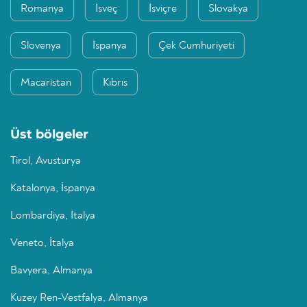
Romanya
İsveç
İsviçre
Slovakya
Slovenya
İspanya
Çek Cumhuriyeti
Macaristan
Kıbrıs
Üst bölgeler
Tirol, Avusturya
Katalonya, İspanya
Lombardiya, İtalya
Veneto, İtalya
Bavyera, Almanya
Kuzey Ren-Vestfalya, Almanya