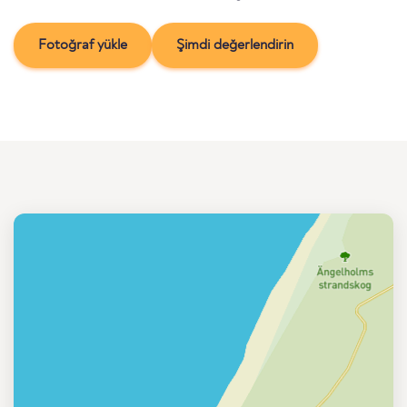
Fotoğraf yükle
Şimdi değerlendirin