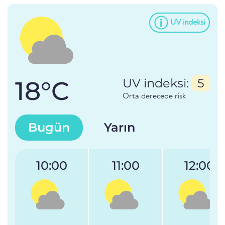
UV indeksi
18°C
UV indeksi:
5
Orta derecede risk
Bugün
Yarın
10:00
11:00
12:00