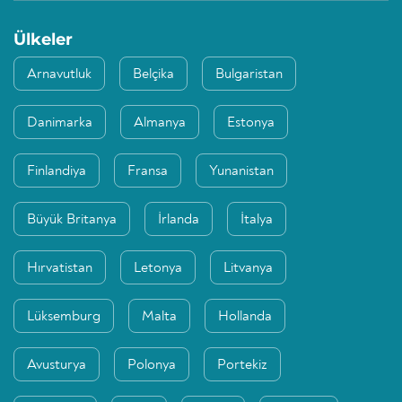
Ülkeler
Arnavutluk
Belçika
Bulgaristan
Danimarka
Almanya
Estonya
Finlandiya
Fransa
Yunanistan
Büyük Britanya
İrlanda
İtalya
Hırvatistan
Letonya
Litvanya
Lüksemburg
Malta
Hollanda
Avusturya
Polonya
Portekiz