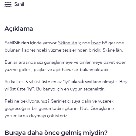
Sahil
Açıklama
Sahil
Sibirien
içinde yatıyor
Skåne län
içinde
İsveç
bölgesinde
bulunan 1 adresindeki yüzme tesislerinden biridir.
Skåne län
.
Bunlar arasında sizi güneşlenmeye ve dinlenmeye davet eden
yüzme gölleri, plajlar ve açık havuzlar bulunmaktadır.
Su kalitesi 5 yıl üst üste en az "iyi"
olarak
sınıflandırılmıştır. Beş
yıl üst üste
"iyi"
. Bu banyo için en uygun seçenektir.
Peki ne bekliyorsunuz? Serinletici suya dalın ve yüzerek
geçireceğiniz bir günün tadını çıkarın! Not: Görüşlerinizi
yorumlarda duymayı çok isteriz.
Buraya daha önce gelmiş miydin?