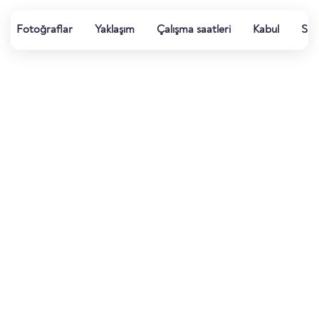
Fotoğraflar
Yaklaşım
Çalışma saatleri
Kabul
Su k