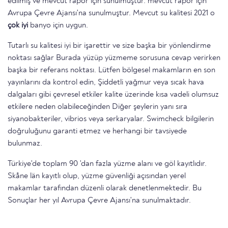
edilmiş ve mevcut rapor için sunulmuştur. mevcut rapor için
Avrupa Çevre Ajansı'na sunulmuştur. Mevcut su kalitesi 2021 o
çok iyi
banyo için uygun.
Tutarlı su kalitesi iyi bir işarettir ve size başka bir yönlendirme
noktası sağlar Burada yüzüp yüzmeme sorusuna cevap verirken
başka bir referans noktası. Lütfen bölgesel makamların en son
yayınlarını da kontrol edin, Şiddetli yağmur veya sıcak hava
dalgaları gibi çevresel etkiler kalite üzerinde kısa vadeli olumsuz
etkilere neden olabileceğinden Diğer şeylerin yanı sıra
siyanobakteriler, vibrios veya serkaryalar. Swimcheck bilgilerin
doğruluğunu garanti etmez ve herhangi bir tavsiyede
bulunmaz.
Türkiye'de toplam 90 'dan fazla yüzme alanı ve göl kayıtlıdır.
Skåne län kayıtlı olup, yüzme güvenliği açısından yerel
makamlar tarafından düzenli olarak denetlenmektedir. Bu
Sonuçlar her yıl Avrupa Çevre Ajansı'na sunulmaktadır.