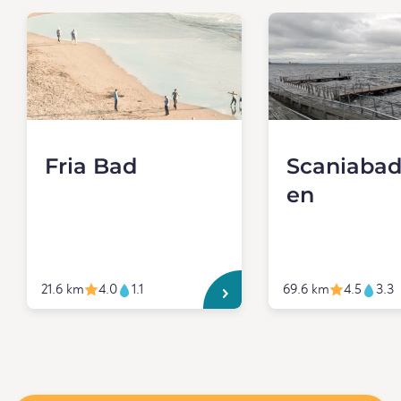
Fria Bad
Scaniabad
en
21.6 km
4.0
1.1
69.6 km
4.5
3.3