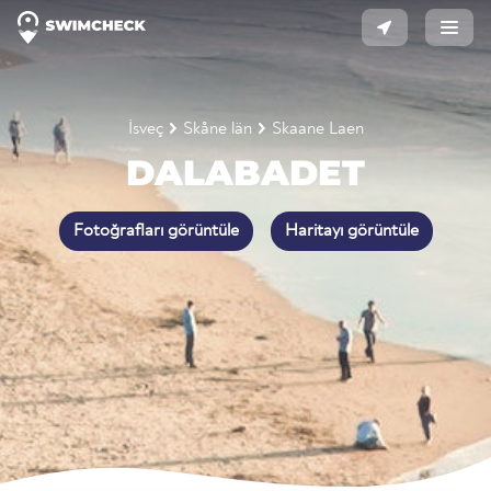
İsveç
Skåne län
Skaane Laen
DALABADET
Fotoğrafları görüntüle
Haritayı görüntüle