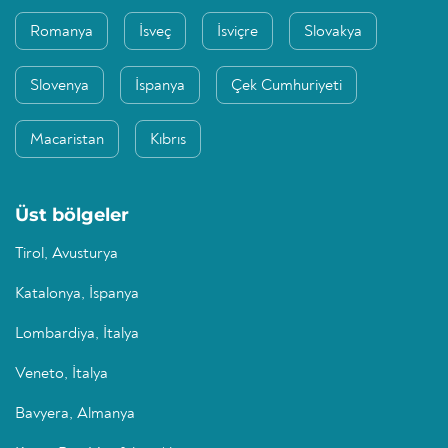
Romanya
İsveç
İsviçre
Slovakya
Slovenya
İspanya
Çek Cumhuriyeti
Macaristan
Kıbrıs
Üst bölgeler
Tirol, Avusturya
Katalonya, İspanya
Lombardiya, İtalya
Veneto, İtalya
Bavyera, Almanya