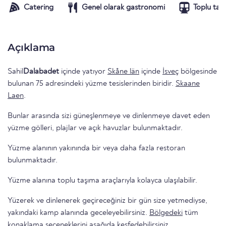
Catering
Genel olarak gastronomi
Toplu taş
Açıklama
Sahil
Dalabadet
içinde yatıyor
Skåne län
içinde
İsveç
bölgesinde
bulunan 75 adresindeki yüzme tesislerinden biridir.
Skaane
Laen
.
Bunlar arasında sizi güneşlenmeye ve dinlenmeye davet eden
yüzme gölleri, plajlar ve açık havuzlar bulunmaktadır.
Yüzme alanının yakınında bir veya daha fazla restoran
bulunmaktadır.
Yüzme alanına toplu taşıma araçlarıyla kolayca ulaşılabilir.
Yüzerek ve dinlenerek geçireceğiniz bir gün size yetmediyse,
yakındaki kamp alanında geceleyebilirsiniz.
Bölgedeki
tüm
konaklama seçeneklerini
aşağıda keşfedebilirsiniz.