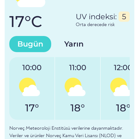
17°C
UV indeksi:
5
Orta derecede risk
Bugün
Yarın
10:00
11:00
12:00
17°
18°
18°
Norveç Meteoroloji Enstitüsü verilerine dayanmaktadır.
Veriler ve ürünler Norveç Kamu Veri Lisansı (NLOD) ve