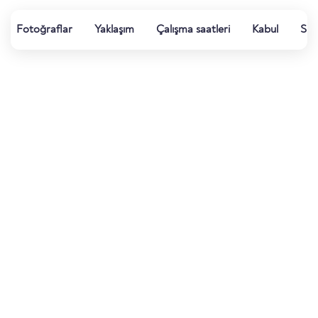
Fotoğraflar
Yaklaşım
Çalışma saatleri
Kabul
Su k