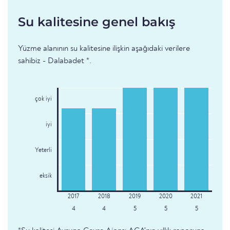
Su kalitesine genel bakış
Yüzme alanının su kalitesine ilişkin aşağıdaki verilere
sahibiz - Dalabadet *.
çok iyi
iyi
Yeterli
eksik
4
4
5
5
5