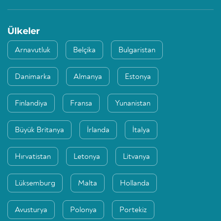
Ülkeler
Arnavutluk
Belçika
Bulgaristan
Danimarka
Almanya
Estonya
Finlandiya
Fransa
Yunanistan
Büyük Britanya
İrlanda
İtalya
Hırvatistan
Letonya
Litvanya
Lüksemburg
Malta
Hollanda
Avusturya
Polonya
Portekiz