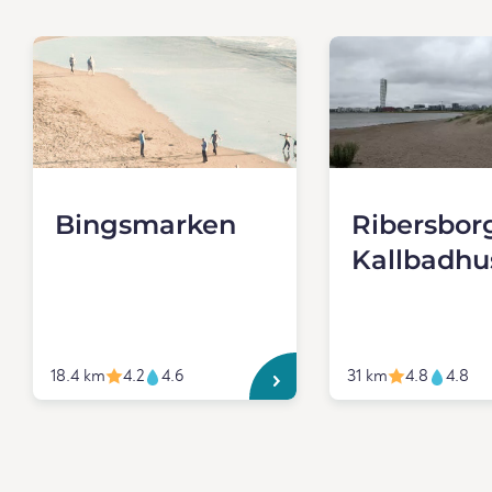
Bingsmarken
Ribersbor
Kallbadhu
18.4 km
4.2
4.6
31 km
4.8
4.8