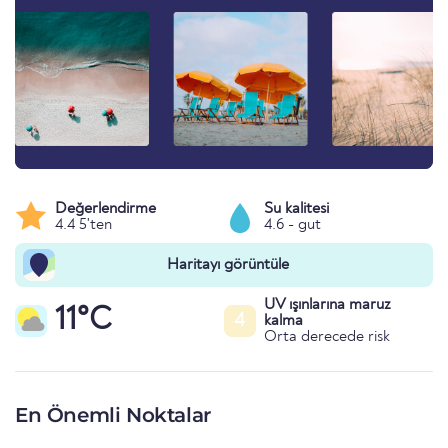
Değerlendirme
Su kalitesi
4.4 5'ten
4.6 - gut
Haritayı görüntüle
UV ışınlarına maruz
11°C
4
kalma
Orta derecede risk
En Önemli Noktalar