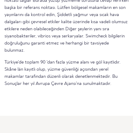
noktası sağlar Burada yüzüp yüzmeme sorusuna cevap verirken
başka bir referans noktası. Lütfen bölgesel makamların en son
yayınlarını da kontrol edin, Şiddetli yağmur veya sıcak hava
dalgaları gibi çevresel etkiler kalite üzerinde kısa vadeli olumsuz
etkilere neden olabileceğinden Diğer şeylerin yanı sıra
siyanobakteriler, vibrios veya serkaryalar. Swimcheck bilgilerin
doğruluğunu garanti etmez ve herhangi bir tavsiyede
bulunmaz.
Türkiye'de toplam 90 'dan fazla yüzme alanı ve göl kayıtlıdır.
Skåne län kayıtlı olup, yüzme güvenliği açısından yerel
makamlar tarafından düzenli olarak denetlenmektedir. Bu
Sonuçlar her yıl Avrupa Çevre Ajansı'na sunulmaktadır.