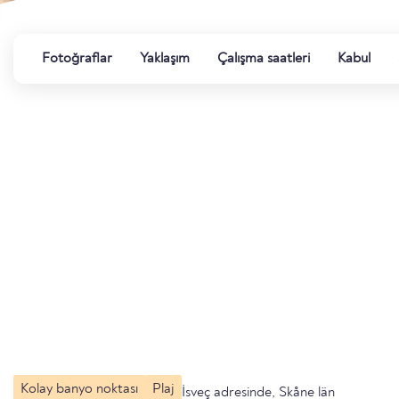
Fotoğraflar
Yaklaşım
Çalışma saatleri
Kabul
Kolay banyo noktası
Plaj
İsveç adresinde, Skåne län