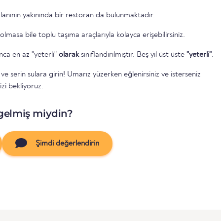
lanının yakınında bir restoran da bulunmaktadır.
lmasa bile toplu taşıma araçlarıyla kolayca erişebilirsiniz.
unca en az "yeterli"
olarak
sınıflandırılmıştır. Beş yıl üst üste
"yeterli"
.
 serin sulara girin! Umarız yüzerken eğlenirsiniz ve isterseniz
izi bekliyoruz.
gelmiş miydin?
Şimdi değerlendirin