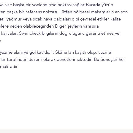
ttir ve size başka bir yönlendirme noktası sağlar Burada yüzüp
n başka bir referans noktası. Lütfen bölgesel makamların en son
etli yağmur veya sıcak hava dalgaları gibi çevresel etkiler kalite
ilere neden olabileceğinden Diğer şeylerin yanı sıra
serkaryalar. Swimcheck bilgilerin doğruluğunu garanti etmez ve
z.
yüzme alanı ve göl kayıtlıdır. Skåne län kayıtlı olup, yüzme
lar tarafından düzenli olarak denetlenmektedir. Bu Sonuçlar her
lmaktadır.