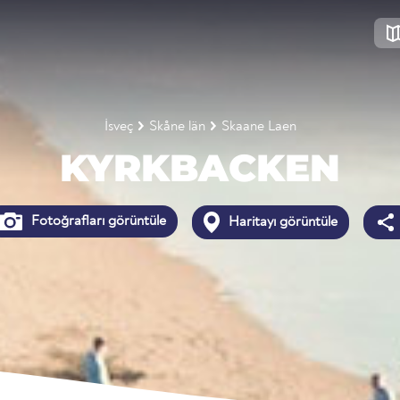
İsveç
Skåne län
Skaane Laen
KYRKBACKEN
Fotoğrafları görüntüle
Haritayı görüntüle