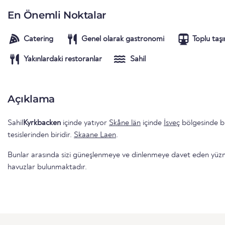
En Önemli Noktalar
Catering
Genel olarak gastronomi
Toplu taş
Yakınlardaki restoranlar
Sahil
Açıklama
Sahil
Kyrkbacken
içinde yatıyor
Skåne län
içinde
İsveç
bölgesinde b
tesislerinden biridir.
Skaane Laen
.
Bunlar arasında sizi güneşlenmeye ve dinlenmeye davet eden yüzme 
havuzlar bulunmaktadır.