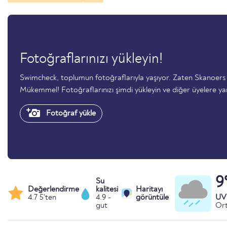
Fotoğraflarınızı yükleyin!
Swimcheck, toplumun fotoğraflarıyla yaşıyor. Zaten Skanoer
Mükemmel! Fotoğraflarınızı şimdi yükleyin ve diğer üyelere ya
Fotoğraf yükle
9
Su
Değerlendirme
kalitesi
Haritayı
4.7 5'ten
4.9 -
görüntüle
UV 
gut
Ort