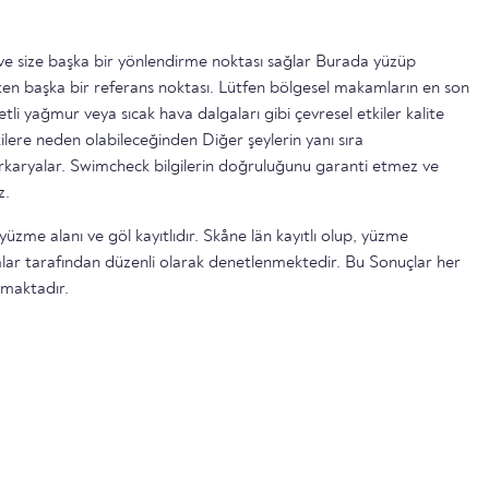
ttir ve size başka bir yönlendirme noktası sağlar Burada yüzüp
n başka bir referans noktası. Lütfen bölgesel makamların en son
etli yağmur veya sıcak hava dalgaları gibi çevresel etkiler kalite
ilere neden olabileceğinden Diğer şeylerin yanı sıra
serkaryalar. Swimcheck bilgilerin doğruluğunu garanti etmez ve
z.
yüzme alanı ve göl kayıtlıdır. Skåne län kayıtlı olup, yüzme
lar tarafından düzenli olarak denetlenmektedir. Bu Sonuçlar her
lmaktadır.