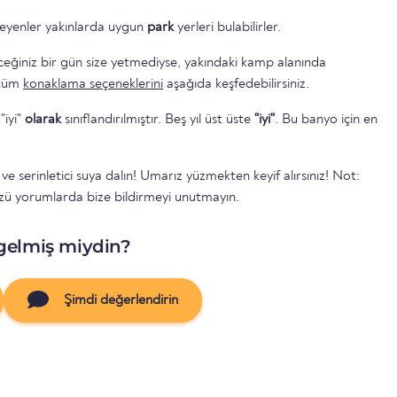
eyenler yakınlarda uygun
park
yerleri bulabilirler.
ceğiniz bir gün size yetmediyse, yakındaki kamp alanında
tüm
konaklama seçeneklerini
aşağıda keşfedebilirsiniz.
"iyi"
olarak
sınıflandırılmıştır. Beş yıl üst üste
"iyi"
. Bu banyo için en
 serinletici suya dalın! Umarız yüzmekten keyif alırsınız! Not:
 yorumlarda bize bildirmeyi unutmayın.
gelmiş miydin?
Şimdi değerlendirin