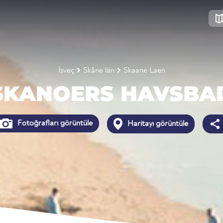
İsveç
Skåne län
Skaane Laen
SKANOERS HAVSBA
Fotoğrafları görüntüle
Haritayı görüntüle