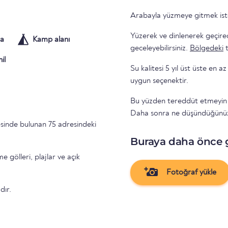
Arabayla yüzmeye gitmek ist
Yüzerek ve dinlenerek geçire
a
Kamp alanı
geceleyebilirsiniz.
Bölgedeki
il
Su kalitesi 5 yıl üst üste en az 
uygun seçenektir.
Bu yüzden tereddüt etmeyin ve
Daha sonra ne düşündüğünüzü
sinde bulunan 75 adresindeki
Buraya daha önce 
gölleri, plajlar ve açık
Fotoğraf yükle
dır.