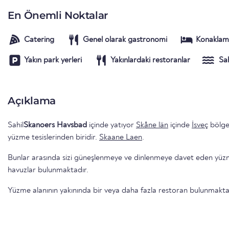
En Önemli Noktalar
Catering
Genel olarak gastronomi
Konaklam
Yakın park yerleri
Yakınlardaki restoranlar
Sah
Açıklama
Sahil
Skanoers Havsbad
içinde yatıyor
Skåne län
içinde
İsveç
bölge
yüzme tesislerinden biridir.
Skaane Laen
.
Bunlar arasında sizi güneşlenmeye ve dinlenmeye davet eden yüzme 
havuzlar bulunmaktadır.
Yüzme alanının yakınında bir veya daha fazla restoran bulunmakta