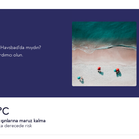
s Havsbad'da mıydın?
rdımcı olun.
°C
ışınlarına maruz kalma
a derecede risk