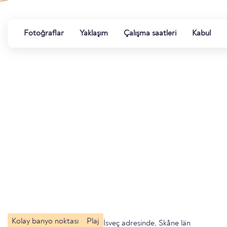
Fotoğraflar
Yaklaşım
Çalışma saatleri
Kabul
Kolay banyo noktası
Plaj
İsveç adresinde, Skåne län