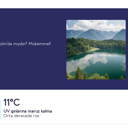
holm'da mıydın? Mükemmel!
11°C
UV ışınlarına maruz kalma
Orta derecede risk