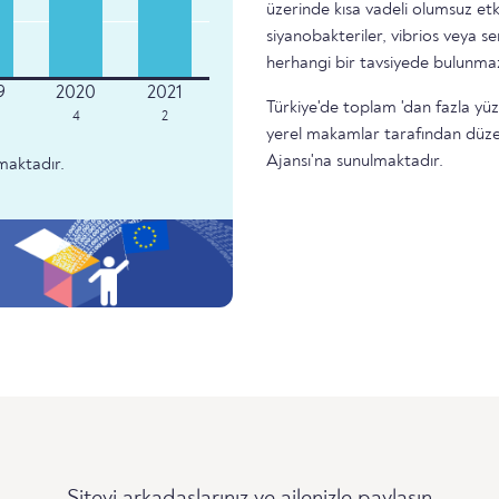
üzerinde kısa vadeli olumsuz etk
siyanobakteriler, vibrios veya 
herhangi bir tavsiyede bulunma
Türkiye'de toplam 'dan fazla yüzm
4
2
yerel makamlar tarafından düze
Ajansı'na sunulmaktadır.
maktadır.
Siteyi arkadaşlarınız ve ailenizle paylaşın