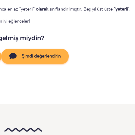
unca en az "yeterli"
olarak
sınıflandırılmıştır. Beş yıl üst üste
"yeterli"
.
 iyi eğlenceler!
gelmiş miydin?
Şimdi değerlendirin