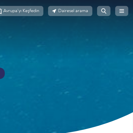
Avrupa'yı Keşfedin
Dairesel arama