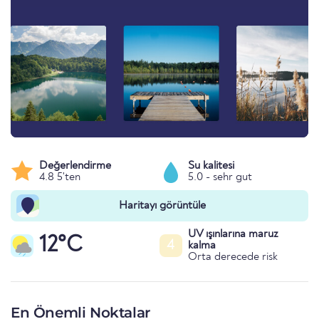
Değerlendirme
Su kalitesi
4.8 5'ten
5.0 - sehr gut
Haritayı görüntüle
UV ışınlarına maruz
12°C
4
kalma
Orta derecede risk
En Önemli Noktalar