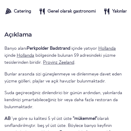
Catering
Genel olarak gastronomi
Yakınlarda
Açıklama
Banyo alanı
Perkpolder Badstrand
içinde yatıyor
Hollanda
içinde
Hollanda
bölgesinde bulunan 59 adresindeki yüzme
tesislerinden biridir.
Provinz Zeeland
.
Bunlar arasında sizi güneşlenmeye ve dinlenmeye davet eden
yüzme gölleri, plajlar ve açık havuzlar bulunmaktadır.
Suda geçireceğiniz dinlendirici bir günün ardından, yakınlarda
kendinizi şımartabileceğiniz bir veya daha fazla restoran da
bulunmaktadır.
AB
'ye göre su kalitesi 5 yıl üst üste
"mükemmel"
olarak
sınıflandırılmıştır. beş yıl üst üste. Böylece banyo keyfinin