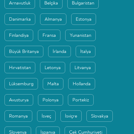
Arnavutluk
Belçika
Bulgaristan
Danimarka
Almanya
Estonya
Finlandiya
Fransa
Yunanistan
Büyük Britanya
İrlanda
İtalya
Hırvatistan
Letonya
Litvanya
Lüksemburg
Malta
Hollanda
Avusturya
Polonya
Portekiz
Romanya
İsveç
İsviçre
Slovakya
Slovenya
İspanya
Çek Cumhuriyeti