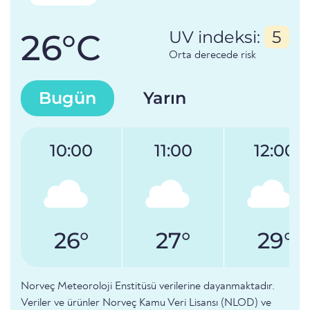
26°C
UV indeksi:
5
Orta derecede risk
Bugün
Yarın
10:00
11:00
12:00
26°
27°
29°
Norveç Meteoroloji Enstitüsü verilerine dayanmaktadır.
Veriler ve ürünler Norveç Kamu Veri Lisansı (NLOD) ve