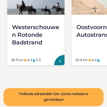
Westerschouwe
Oostvoorn
n Rotonde
Autostran
Badstrand
36.9 km
4.4
5.0
56.6 km
4.4
Hollanda adresindeki tüm yüzme noktalarını
görüntüleyin