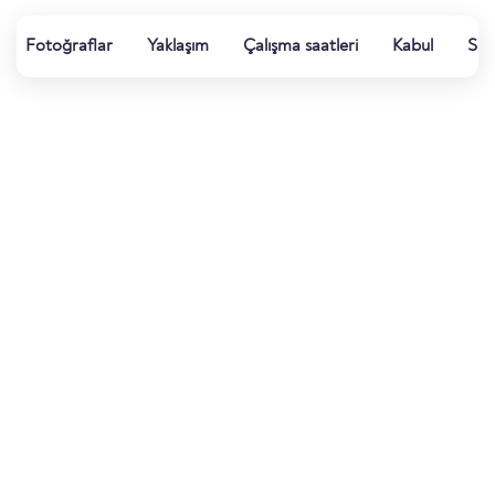
Fotoğraflar
Yaklaşım
Çalışma saatleri
Kabul
Su k