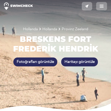
Hollanda
Hollanda
Provinz Zeeland
BRESKENS FORT
FREDERIK HENDRIK
Fotoğrafları görüntüle
Haritayı görüntüle