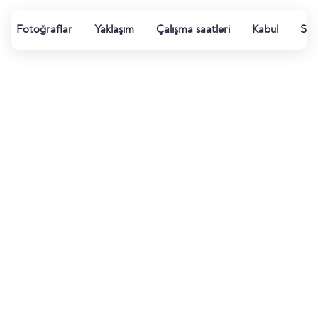
Fotoğraflar
Yaklaşım
Çalışma saatleri
Kabul
Su k