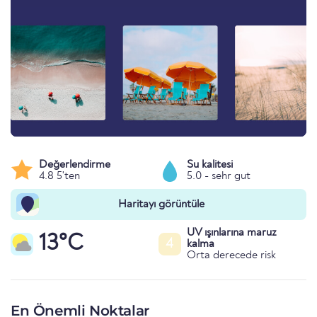
Değerlendirme
Su kalitesi
4.8 5'ten
5.0 - sehr gut
Haritayı görüntüle
UV ışınlarına maruz
13°C
4
kalma
Orta derecede risk
En Önemli Noktalar