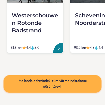
Westerschouwe
Scheveni
n Rotonde
Noorderst
Badstrand
31.5 km
4.4
5.0
93.2 km
4.5
4.4
Hollanda adresindeki tüm yüzme noktalarını
görüntüleyin