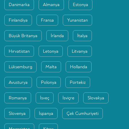
Danimarka
Almanya
Estonya
Finlandiya
Fransa
Yunanistan
Büyük Britanya
İrlanda
İtalya
Hırvatistan
Letonya
Litvanya
Lüksemburg
Malta
Hollanda
Avusturya
Polonya
Portekiz
Romanya
İsveç
İsviçre
Slovakya
Slovenya
İspanya
Çek Cumhuriyeti