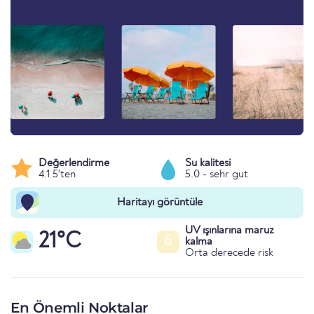
Değerlendirme
Su kalitesi
4.1 5'ten
5.0 - sehr gut
Haritayı görüntüle
UV ışınlarına maruz
21°C
6
kalma
Orta derecede risk
En Önemli Noktalar