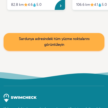
82.8 km
4.6
5.0
106.6 km
4.1
5.0
Sardunya adresindeki tüm yüzme noktalarını
görüntüleyin