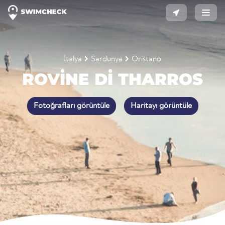
İtalya
Sardunya
Oristano
ROVINE DI THARROS
Fotoğrafları görüntüle
Haritayı görüntüle