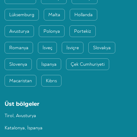
Lüksemburg
Malta
Hollanda
Avusturya
Polonya
Portekiz
Romanya
İsveç
İsviçre
Slovakya
Slovenya
İspanya
Çek Cumhuriyeti
Macaristan
Kıbrıs
Üst bölgeler
Tirol, Avusturya
Katalonya, İspanya