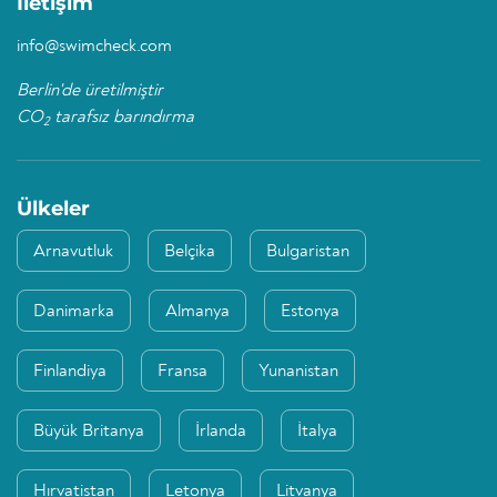
İletişim
info@swimcheck.com
Berlin'de üretilmiştir
CO
tarafsız barındırma
2
Ülkeler
Arnavutluk
Belçika
Bulgaristan
Danimarka
Almanya
Estonya
Finlandiya
Fransa
Yunanistan
Büyük Britanya
İrlanda
İtalya
Hırvatistan
Letonya
Litvanya