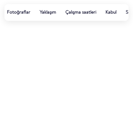
Fotoğraflar
Yaklaşım
Çalışma saatleri
Kabul
Su k