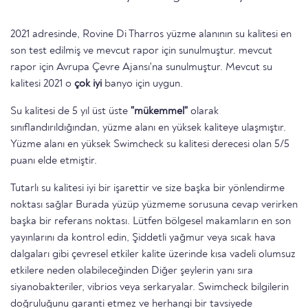
2021 adresinde, Rovine Di Tharros yüzme alanının su kalitesi en
son test edilmiş ve mevcut rapor için sunulmuştur. mevcut
rapor için Avrupa Çevre Ajansı'na sunulmuştur. Mevcut su
kalitesi 2021 o
çok iyi
banyo için uygun.
Su kalitesi de 5 yıl üst üste
"mükemmel"
olarak
sınıflandırıldığından, yüzme alanı en yüksek kaliteye ulaşmıştır.
Yüzme alanı en yüksek Swimcheck su kalitesi derecesi olan 5/5
puanı elde etmiştir.
Tutarlı su kalitesi iyi bir işarettir ve size başka bir yönlendirme
noktası sağlar Burada yüzüp yüzmeme sorusuna cevap verirken
başka bir referans noktası. Lütfen bölgesel makamların en son
yayınlarını da kontrol edin, Şiddetli yağmur veya sıcak hava
dalgaları gibi çevresel etkiler kalite üzerinde kısa vadeli olumsuz
etkilere neden olabileceğinden Diğer şeylerin yanı sıra
siyanobakteriler, vibrios veya serkaryalar. Swimcheck bilgilerin
doğruluğunu garanti etmez ve herhangi bir tavsiyede