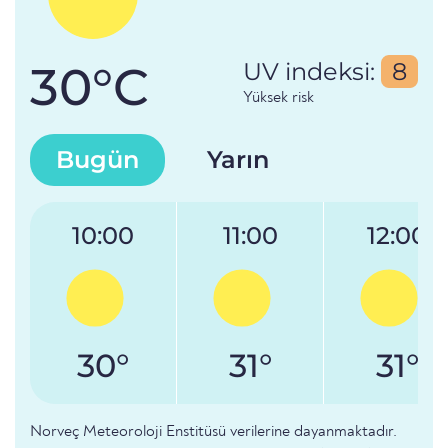
30°C
UV indeksi:
8
Yüksek risk
Bugün
Yarın
10:00
11:00
12:00
30°
31°
31°
Norveç Meteoroloji Enstitüsü verilerine dayanmaktadır.