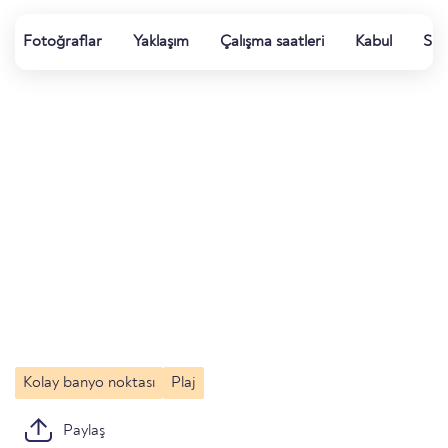
Fotoğraflar
Yaklaşım
Çalışma saatleri
Kabul
Su k
Kolay banyo noktası
Plaj
Paylaş