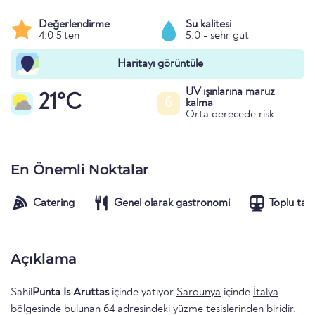
Değerlendirme
Su kalitesi
4.0 5'ten
5.0 - sehr gut
Haritayı görüntüle
UV ışınlarına maruz
21°C
6
kalma
Orta derecede risk
En Önemli Noktalar
Catering
Genel olarak gastronomi
Toplu taş
Açıklama
Sahil
Punta Is Aruttas
içinde yatıyor
Sardunya
içinde
İtalya
bölgesinde bulunan 64 adresindeki yüzme tesislerinden biridir.