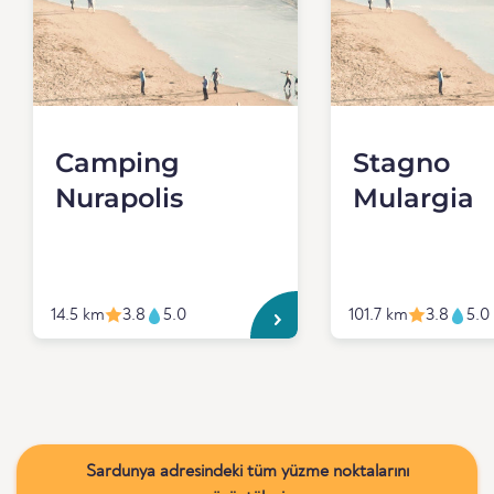
Camping
Stagno
Nurapolis
Mulargia
14.5 km
3.8
5.0
101.7 km
3.8
5.0
Sardunya adresindeki tüm yüzme noktalarını