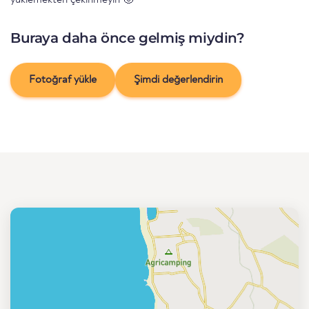
yüklemekten çekinmeyin 🙂
Buraya daha önce gelmiş miydin?
Fotoğraf yükle
Şimdi değerlendirin