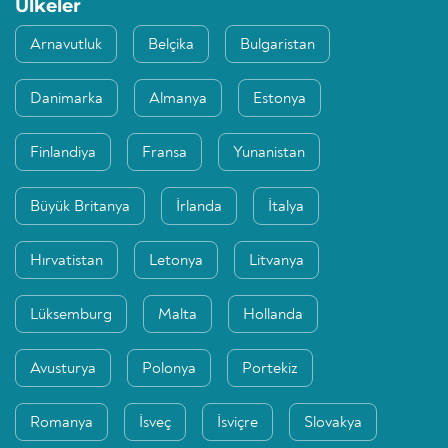
Ülkeler
Arnavutluk
Belçika
Bulgaristan
Danimarka
Almanya
Estonya
Finlandiya
Fransa
Yunanistan
Büyük Britanya
İrlanda
İtalya
Hırvatistan
Letonya
Litvanya
Lüksemburg
Malta
Hollanda
Avusturya
Polonya
Portekiz
Romanya
İsveç
İsviçre
Slovakya