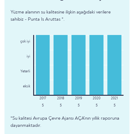
Yüzme alanının su kalitesine ilişkin aşağıdaki verilere
sahibiz - Punta Is Aruttas *.
çok iyi
iyi
Yeterli
eksik
5
5
5
5
5
*Su kalitesi Avrupa Çevre Ajansı AÇA'nın yıllık raporuna
dayanmaktadır.