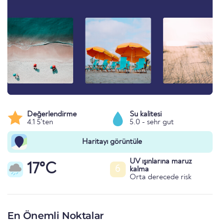
Değerlendirme
Su kalitesi
4.1 5'ten
5.0 - sehr gut
Haritayı görüntüle
UV ışınlarına maruz
17°C
6
kalma
Orta derecede risk
En Önemli Noktalar