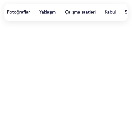
Fotoğraflar
Yaklaşım
Çalışma saatleri
Kabul
Su k