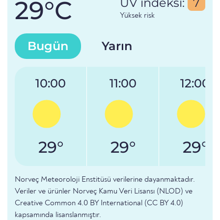
29°C
UV indeksi:
7
Yüksek risk
Bugün
Yarın
10:00
11:00
12:00
29°
29°
29°
Norveç Meteoroloji Enstitüsü verilerine dayanmaktadır.
Veriler ve ürünler Norveç Kamu Veri Lisansı (NLOD) ve
Creative Common 4.0 BY International (CC BY 4.0)
kapsamında lisanslanmıştır.