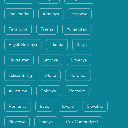
Danimarka
Almanya
Estonya
Finlandiya
Fransa
Yunanistan
Büyük Britanya
İrlanda
İtalya
Hırvatistan
Letonya
Litvanya
Lüksemburg
Malta
Hollanda
Avusturya
Polonya
Portekiz
Romanya
İsveç
İsviçre
Slovakya
Slovenya
İspanya
Çek Cumhuriyeti