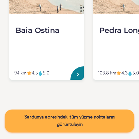
Baia Ostina
Pedra Lon
94 km
4.5
5.0
103.8 km
4.3
5.0
Sardunya adresindeki tüm yüzme noktalarını
görüntüleyin