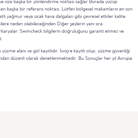
ttir ve size başka bir yönlendirme noktası sağlar Burada yüzüp
n başka bir referans noktası. Lütfen bölgesel makamların en son
etli yağmur veya sıcak hava dalgaları gibi çevresel etkiler kalite
ilere neden olabileceğinden Diğer şeylerin yanı sıra
serkaryalar. Swimcheck bilgilerin doğruluğunu garanti etmez ve
z.
yüzme alanı ve göl kayıtlıdır. İsviçre kayıtlı olup, yüzme güvenliği
ndan düzenli olarak denetlenmektedir. Bu Sonuçlar her yıl Avrupa