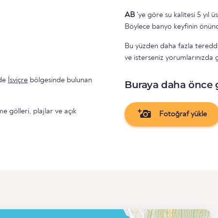
AB
'ye göre su kalitesi 5 yıl ü
Böylece banyo keyfinin önünd
Bu yüzden daha fazla tereddüt
ve isterseniz yorumlarınızda ge
nde
İsviçre
bölgesinde bulunan
Buraya daha önce 
gölleri, plajlar ve açık
Fotoğraf yükle