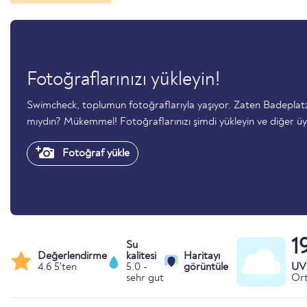
Fotoğraflarınızı yükleyin!
Swimcheck, toplumun fotoğraflarıyla yaşıyor. Zaten Badeplatz M
mıydın? Mükemmel! Fotoğraflarınızı şimdi yükleyin ve diğer üy
Fotoğraf yükle
1
Su
Değerlendirme
kalitesi
Haritayı
4.6 5'ten
5.0 -
görüntüle
UV 
sehr gut
Ort