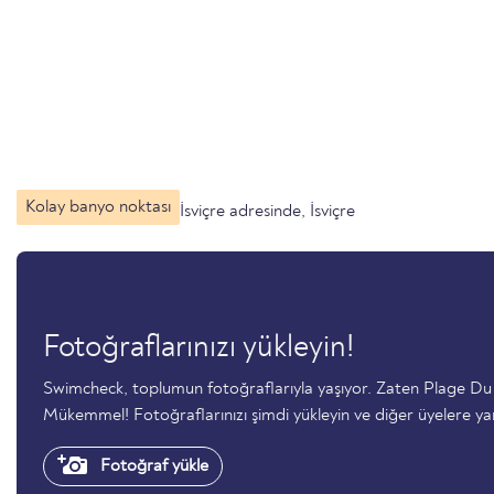
Kolay banyo noktası
İsviçre adresinde, İsviçre
Fotoğraflarınızı yükleyin!
Swimcheck, toplumun fotoğraflarıyla yaşıyor. Zaten Plage D
Mükemmel! Fotoğraflarınızı şimdi yükleyin ve diğer üyelere ya
Fotoğraf yükle