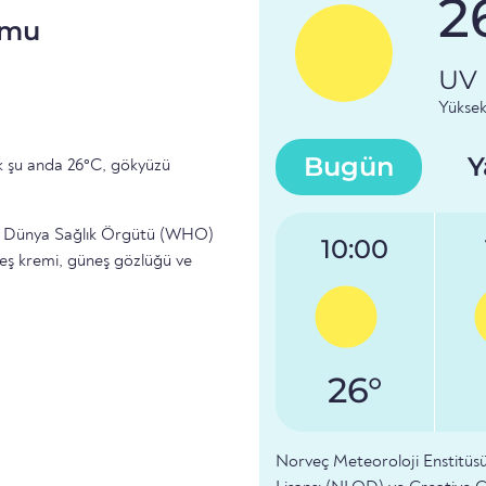
2
umu
UV 
Yüksek
Bugün
Y
ık şu anda 26°C, gökyüzü
un. Dünya Sağlık Örgütü (WHO)
10:00
neş kremi, güneş gözlüğü ve
26°
Norveç Meteoroloji Enstitüsü