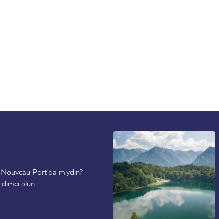
u Nouveau Port'da mıydın?
rdımcı olun.