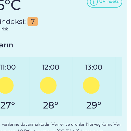
6°C
UV indeksi
indeksi:
7
 risk
arın
11:00
12:00
13:00
27°
28°
29°
 verilerine dayanmaktadır. Veriler ve ürünler Norveç Kamu Veri