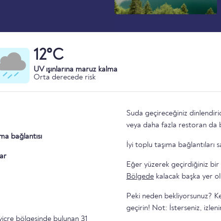
12°C
UV ışınlarına maruz kalma
Orta derecede risk
Suda geçireceğiniz dinlendiric
veya daha fazla restoran da 
ıma bağlantısı
İyi toplu taşıma bağlantıları
ar
Eğer yüzerek geçirdiğiniz bir
Bölgede
kalacak başka yer ol
Peki neden bekliyorsunuz? Ken
geçirin! Not: İsterseniz, izlen
viçre
bölgesinde bulunan 31