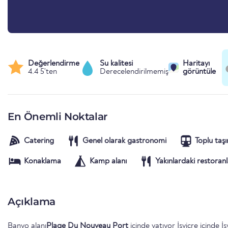
Değerlendirme
Su kalitesi
Haritayı
4.4 5'ten
Derecelendirilmemiş
görüntüle
En Önemli Noktalar
Catering
Genel olarak gastronomi
Toplu taş
Konaklama
Kamp alanı
Yakınlardaki restoranl
Açıklama
Banyo alanı
Plage Du Nouveau Port
içinde yatıyor
İsviçre
içinde
İs