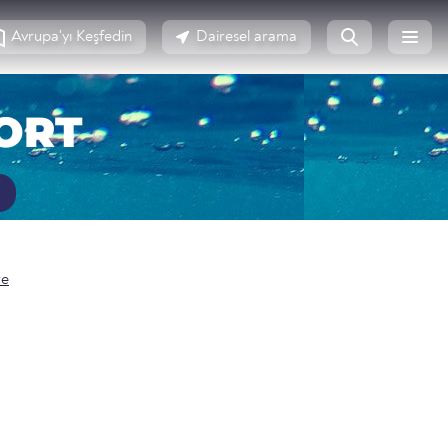
Avrupa'yı Keşfedin
Dairesel arama
ORT
re