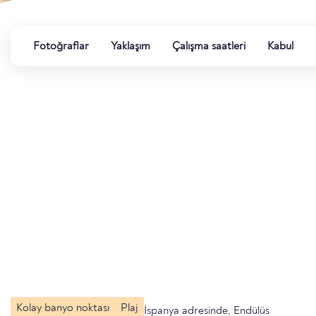
Fotoğraflar
Yaklaşım
Çalışma saatleri
Kabul
Kolay banyo noktası
Plaj
İspanya adresinde, Endülüs