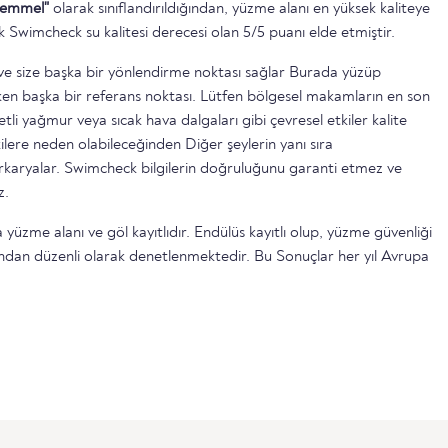
emmel"
olarak sınıflandırıldığından, yüzme alanı en yüksek kaliteye
k Swimcheck su kalitesi derecesi olan 5/5 puanı elde etmiştir.
ttir ve size başka bir yönlendirme noktası sağlar Burada yüzüp
n başka bir referans noktası. Lütfen bölgesel makamların en son
etli yağmur veya sıcak hava dalgaları gibi çevresel etkiler kalite
ilere neden olabileceğinden Diğer şeylerin yanı sıra
serkaryalar. Swimcheck bilgilerin doğruluğunu garanti etmez ve
z.
 yüzme alanı ve göl kayıtlıdır. Endülüs kayıtlı olup, yüzme güvenliği
ndan düzenli olarak denetlenmektedir. Bu Sonuçlar her yıl Avrupa