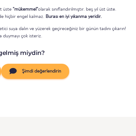
st üste
"mükemmel"
olarak sınıflandırılmıştır. beş yıl üst üste.
e hiçbir engel kalmaz.
Burası en iyi yıkanma yeridir.
tici suya dalın ve yüzerek geçireceğiniz bir günün tadını çıkarın!
 duymayı çok isteriz.
gelmiş miydin?
Şimdi değerlendirin