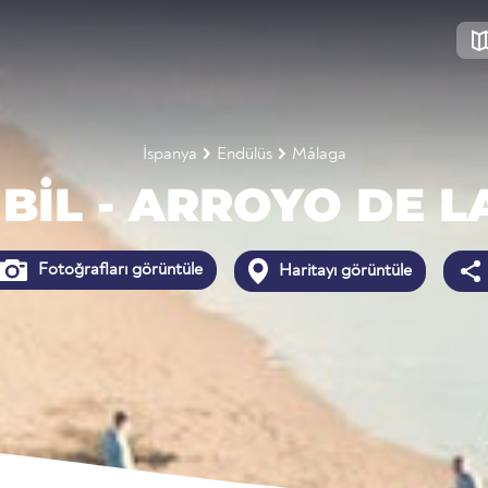
İspanya
Endülüs
Málaga
 BIL - ARROYO DE L
Fotoğrafları görüntüle
Haritayı görüntüle