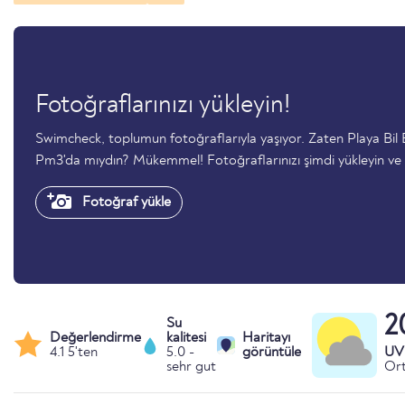
Fotoğraflarınızı yükleyin!
Swimcheck, toplumun fotoğraflarıyla yaşıyor. Zaten Playa Bil 
Pm3'da mıydın? Mükemmel! Fotoğraflarınızı şimdi yükleyin ve 
Fotoğraf yükle
2
Su
Değerlendirme
kalitesi
Haritayı
4.1 5'ten
5.0 -
görüntüle
UV 
sehr gut
Ort