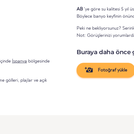
AB
'ye göre su kalitesi 5 yıl ü
Böylece banyo keyfinin önünd
Peki ne bekliyorsunuz? Serinle
Not: Görüşlerinizi yorumlarda
Buraya daha önce 
içinde
İspanya
bölgesinde
Fotoğraf yükle
gölleri, plajlar ve açık