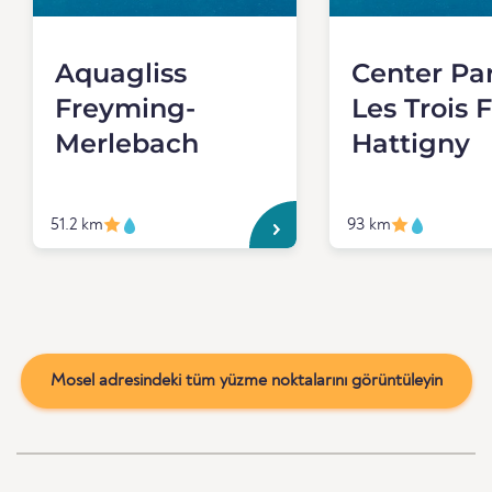
Aquagliss
Center Pa
Freyming-
Les Trois 
Merlebach
Hattigny
51.2 km
93 km
Mosel adresindeki tüm yüzme noktalarını görüntüleyin