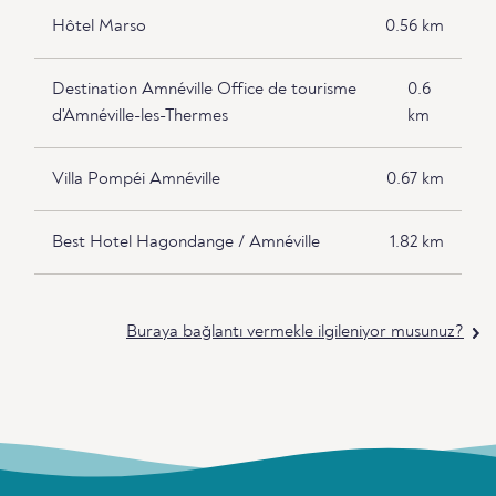
Hôtel Marso
0.56 km
Destination Amnéville Office de tourisme
0.6
d'Amnéville-les-Thermes
km
Villa Pompéi Amnéville
0.67 km
Best Hotel Hagondange / Amnéville
1.82 km
Buraya bağlantı vermekle ilgileniyor musunuz?