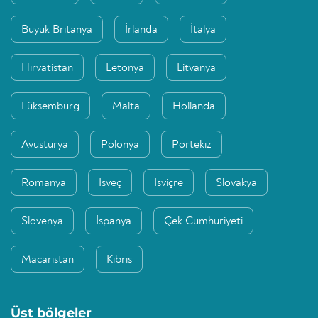
Büyük Britanya
İrlanda
İtalya
Hırvatistan
Letonya
Litvanya
Lüksemburg
Malta
Hollanda
Avusturya
Polonya
Portekiz
Romanya
İsveç
İsviçre
Slovakya
Slovenya
İspanya
Çek Cumhuriyeti
Macaristan
Kıbrıs
Üst bölgeler