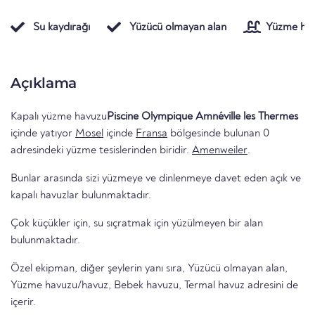
Su kaydırağı
Yüzücü olmayan alan
Yüzme hav
Açıklama
Kapalı yüzme havuzu
Piscine Olympique Amnéville les Thermes
içinde yatıyor
Mosel
içinde
Fransa
bölgesinde bulunan 0
adresindeki yüzme tesislerinden biridir.
Amenweiler
.
Bunlar arasında sizi yüzmeye ve dinlenmeye davet eden açık ve
kapalı havuzlar bulunmaktadır.
Çok küçükler için, su sıçratmak için yüzülmeyen bir alan
bulunmaktadır.
Özel ekipman, diğer şeylerin yanı sıra, Yüzücü olmayan alan,
Yüzme havuzu/havuz, Bebek havuzu, Termal havuz adresini de
içerir.