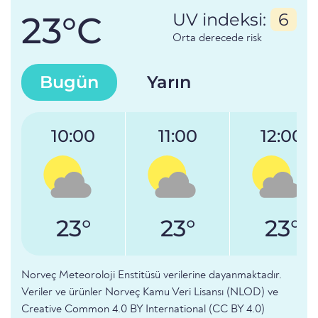
23°C
UV indeksi:
6
Orta derecede risk
Bugün
Yarın
10:00
11:00
12:00
23°
23°
23°
Norveç Meteoroloji Enstitüsü verilerine dayanmaktadır.
Veriler ve ürünler Norveç Kamu Veri Lisansı (NLOD) ve
Creative Common 4.0 BY International (CC BY 4.0)