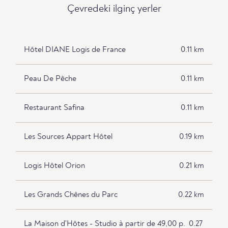
Çevredeki ilginç yerler
Hôtel DIANE Logis de France
0.11 km
Peau De Pêche
0.11 km
Restaurant Safina
0.11 km
Les Sources Appart Hôtel
0.19 km
Logis Hôtel Orion
0.21 km
Les Grands Chênes du Parc
0.22 km
La Maison d'Hôtes - Studio à partir de 49,00 p.
0.27