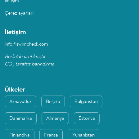
İletişim
Çerez ayarları
İletişim
info@swimcheck.com
Berlin'de üretilmiştir
CO
tarafsız barındırma
2
Ülkeler
Arnavutluk
Belçika
Bulgaristan
Danimarka
Almanya
Estonya
Finlandiya
Fransa
Yunanistan