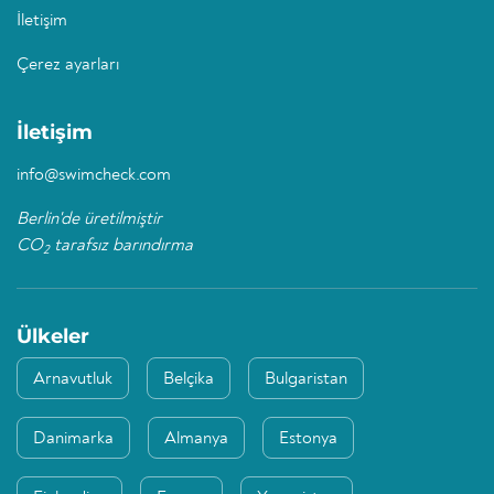
İletişim
Çerez ayarları
İletişim
info@swimcheck.com
Berlin'de üretilmiştir
CO
tarafsız barındırma
2
Ülkeler
Arnavutluk
Belçika
Bulgaristan
Danimarka
Almanya
Estonya