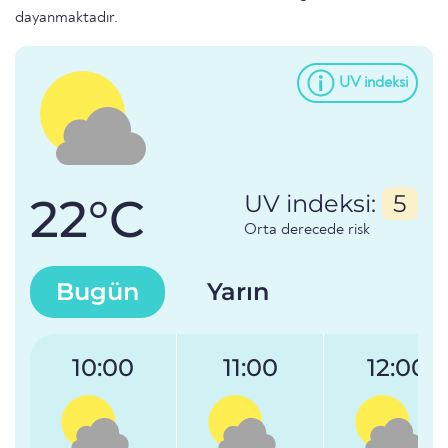
dayanmaktadır.
UV indeksi
22°C
UV indeksi:
5
Orta derecede risk
Bugün
Yarın
10:00
11:00
12:00