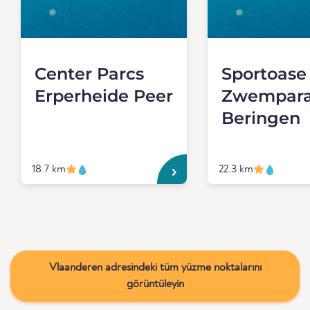
Center Parcs
Sportoase
Erperheide Peer
Zwempara
Beringen
18.7 km
22.3 km
Vlaanderen adresindeki tüm yüzme noktalarını
görüntüleyin