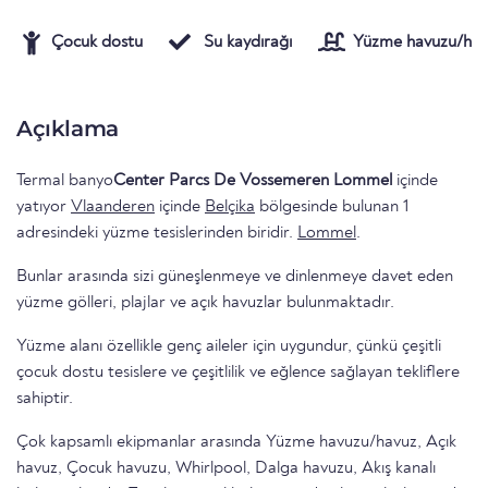
Çocuk dostu
Su kaydırağı
Yüzme havuzu/hav
Açıklama
Termal banyo
Center Parcs De Vossemeren Lommel
içinde
yatıyor
Vlaanderen
içinde
Belçika
bölgesinde bulunan 1
adresindeki yüzme tesislerinden biridir.
Lommel
.
Bunlar arasında sizi güneşlenmeye ve dinlenmeye davet eden
yüzme gölleri, plajlar ve açık havuzlar bulunmaktadır.
Yüzme alanı özellikle genç aileler için uygundur, çünkü çeşitli
çocuk dostu tesislere ve çeşitlilik ve eğlence sağlayan tekliflere
sahiptir.
Çok kapsamlı ekipmanlar arasında Yüzme havuzu/havuz, Açık
havuz, Çocuk havuzu, Whirlpool, Dalga havuzu, Akış kanalı