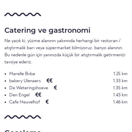
Catering ve gastronomi
Ne yazık ki, yüzme alanının yakınında herhangi bir restoran /
atıştırmalık barı veya süpermarket bilmiyoruz. banyo alanının.
Bu nedenle gün için yanınızda küçük bir atıştırmalık getirmenizi
tavsiye ederiz.
Marelle Bvba
1.25 km
bakery Ulenaers
1.33 km
De Weteringshoeve
1.35 km
Den Engel
1.43 km
Cafe Heuvelhof
1.46 km