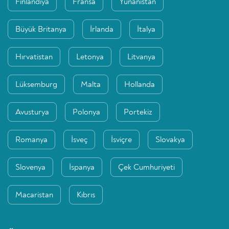
Finlandiya
Fransa
Yunanistan
Büyük Britanya
İrlanda
İtalya
Hırvatistan
Letonya
Litvanya
Lüksemburg
Malta
Hollanda
Avusturya
Polonya
Portekiz
Romanya
İsveç
İsviçre
Slovakya
Slovenya
İspanya
Çek Cumhuriyeti
Macaristan
Kıbrıs