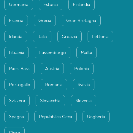
Germania
Estonia
Finlandia
Francia
Grecia
Gran Bretagna
Irlanda
Italia
Croazia
Lettonia
Lituania
Lussemburgo
Malta
Paesi Bassi
Austria
Polonia
Portogallo
Romania
Svezia
Svizzera
Slovacchia
Slovenia
Spagna
Repubblica Ceca
Ungheria