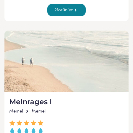
Görünüm
Melnrages I
Memel
Memel