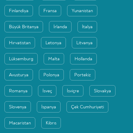
Finlandiya
Fransa
Yunanistan
Büyük Britanya
İrlanda
İtalya
Hırvatistan
Letonya
Litvanya
Lüksemburg
Malta
Hollanda
Avusturya
Polonya
Portekiz
Romanya
İsveç
İsviçre
Slovakya
Slovenya
İspanya
Çek Cumhuriyeti
Macaristan
Kıbrıs