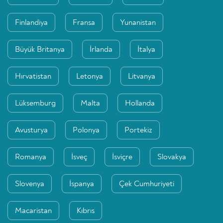
Finlandiya
Fransa
Yunanistan
Büyük Britanya
İrlanda
İtalya
Hırvatistan
Letonya
Litvanya
Lüksemburg
Malta
Hollanda
Avusturya
Polonya
Portekiz
Romanya
İsveç
İsviçre
Slovakya
Slovenya
İspanya
Çek Cumhuriyeti
Macaristan
Kıbrıs