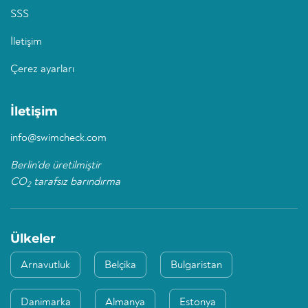
SSS
İletişim
Çerez ayarları
İletişim
info@swimcheck.com
Berlin'de üretilmiştir
CO
tarafsız barındırma
2
Ülkeler
Arnavutluk
Belçika
Bulgaristan
Danimarka
Almanya
Estonya