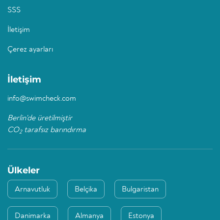
SSS
İletişim
Çerez ayarları
İletişim
info@swimcheck.com
Berlin'de üretilmiştir
CO
tarafsız barındırma
2
Ülkeler
Arnavutluk
Belçika
Bulgaristan
Danimarka
Almanya
Estonya