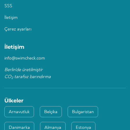
SSS
İletişim
Çerez ayarları
İletişim
info@swimcheck.com
Berlin'de üretilmiştir
CO
tarafsız barındırma
2
Ülkeler
Arnavutluk
Belçika
Bulgaristan
Danimarka
Almanya
Estonya