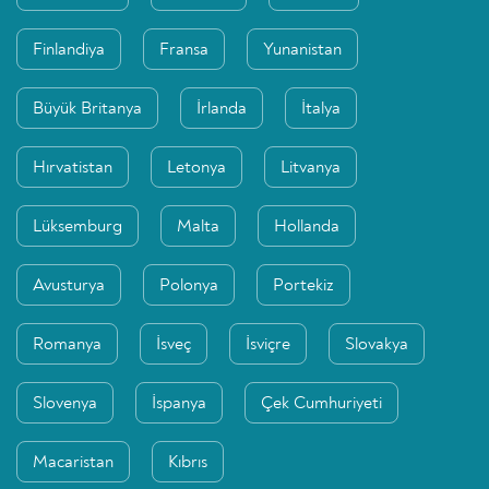
Finlandiya
Fransa
Yunanistan
Büyük Britanya
İrlanda
İtalya
Hırvatistan
Letonya
Litvanya
Lüksemburg
Malta
Hollanda
Avusturya
Polonya
Portekiz
Romanya
İsveç
İsviçre
Slovakya
Slovenya
İspanya
Çek Cumhuriyeti
Macaristan
Kıbrıs