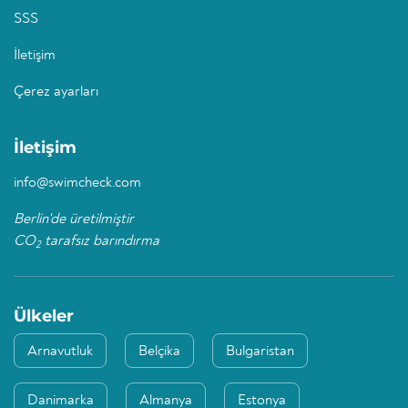
SSS
İletişim
Çerez ayarları
İletişim
info@swimcheck.com
Berlin'de üretilmiştir
CO
tarafsız barındırma
2
Ülkeler
Arnavutluk
Belçika
Bulgaristan
Danimarka
Almanya
Estonya