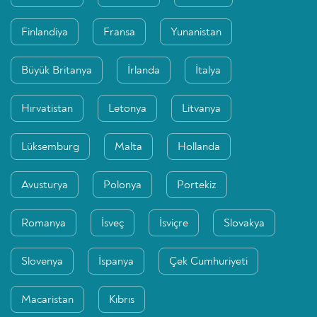
Finlandiya
Fransa
Yunanistan
Büyük Britanya
İrlanda
İtalya
Hırvatistan
Letonya
Litvanya
Lüksemburg
Malta
Hollanda
Avusturya
Polonya
Portekiz
Romanya
İsveç
İsviçre
Slovakya
Slovenya
İspanya
Çek Cumhuriyeti
Macaristan
Kıbrıs