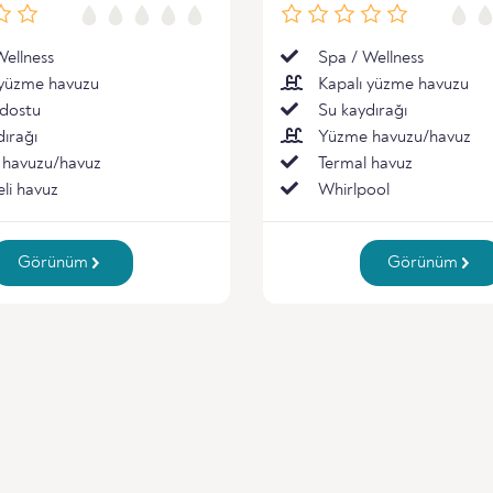
Wellness
Spa / Wellness
 yüzme havuzu
Kapalı yüzme havuzu
dostu
Su kaydırağı
dırağı
Yüzme havuzu/havuz
havuzu/havuz
Termal havuz
li havuz
Whirlpool
Görünüm
Görünüm