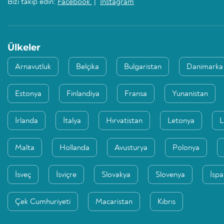
Bizi takip edin:
Facebook
|
Instagram
Ülkeler
Arnavutluk
Belçika
Bulgaristan
Danimarka
Estonya
Finlandiya
Fransa
Yunanistan
İrlanda
İtalya
Hırvatistan
Letonya
L
Malta
Hollanda
Avusturya
Polonya
İsveç
İsviçre
Slovakya
Slovenya
İsp
Çek Cumhuriyeti
Macaristan
Kıbrıs