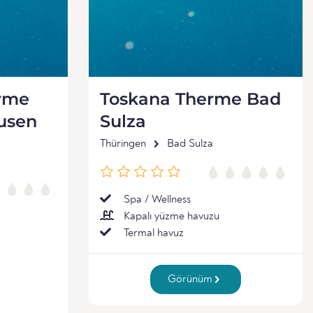
erme
Toskana Therme Bad
usen
Sulza
Thüringen
Bad Sulza
Spa / Wellness
Kapalı yüzme havuzu
Termal havuz
Görünüm