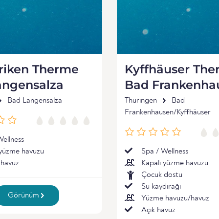
riken Therme
Kyffhäuser Th
angensalza
Bad Frankenha
Bad Langensalza
Thüringen
Bad
Frankenhausen/Kyffhäuser
Wellness
 yüzme havuzu
Spa / Wellness
 havuz
Kapalı yüzme havuzu
Çocuk dostu
Su kaydırağı
Görünüm
Yüzme havuzu/havuz
Açık havuz