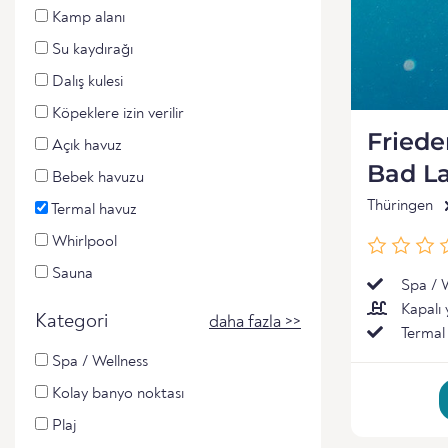
Kamp alanı
Su kaydırağı
Dalış kulesi
Köpeklere izin verilir
Friede
Açık havuz
Bad L
Bebek havuzu
Thüringen
Termal havuz
Whirlpool
Sauna
Spa / 
Kapalı
Kategori
daha fazla >>
Termal
Spa / Wellness
Kolay banyo noktası
Plaj