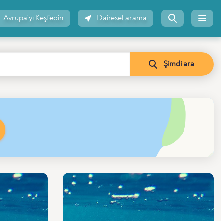
Avrupa'yı Keşfedin
Dairesel arama
Şimdi ara