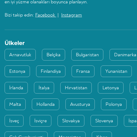
en iyi yüzme olanakları boyunca planlayın.
Bizi takip edin:
Facebook
|
Instagram
Ülkeler
Arnavutluk
Belçika
Bulgaristan
Danimarka
Estonya
Finlandiya
Fransa
Yunanistan
İrlanda
İtalya
Hırvatistan
Letonya
L
Malta
Hollanda
Avusturya
Polonya
İsveç
İsviçre
Slovakya
Slovenya
İsp