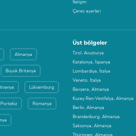
İletişim
Çerez ayarları
Üst bölgeler
Tirol, Avusturya
Almanya
Katalonya, İspanya
Büyük Britanya
Lombardiya, İtalya
Veneto, İtalya
itvanya
Lüksemburg
Bavyera, Almanya
Kuzey Ren-Vestfalya, Almanya
Portekiz
Romanya
Berlin, Almanya
Brandenburg, Almanya
anya
Saksonya, Almanya
Thüringen, Almanya