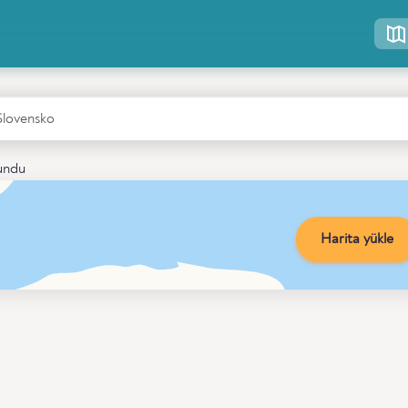
lundu
Harita yükle