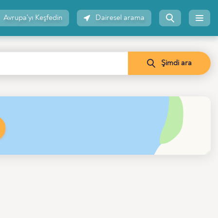
Avrupa'yı Keşfedin
Dairesel arama
Şimdi ara