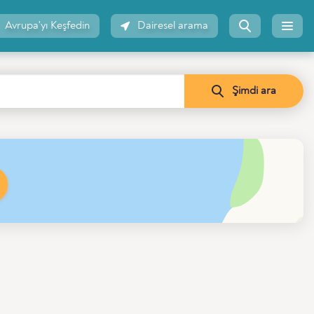
Avrupa'yı Keşfedin
Dairesel arama
Şimdi ara