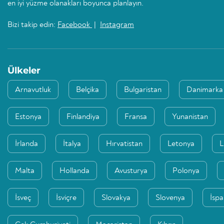
en iyi yüzme olanakları boyunca planlayın.
Bizi takip edin:
Facebook
|
Instagram
Ülkeler
Arnavutluk
Belçika
Bulgaristan
Danimarka
Estonya
Finlandiya
Fransa
Yunanistan
İrlanda
İtalya
Hırvatistan
Letonya
L
Malta
Hollanda
Avusturya
Polonya
İsveç
İsviçre
Slovakya
Slovenya
İsp