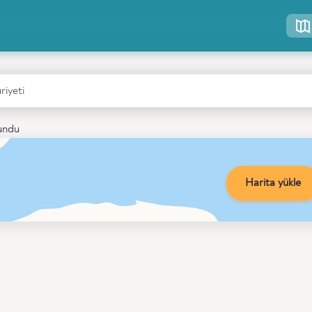
lundu
Harita yükle