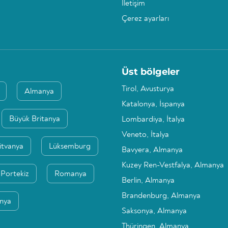
İletişim
Çerez ayarları
Üst bölgeler
Tirol, Avusturya
Almanya
Katalonya, İspanya
Büyük Britanya
Lombardiya, İtalya
Veneto, İtalya
itvanya
Lüksemburg
Bavyera, Almanya
Kuzey Ren-Vestfalya, Almanya
Portekiz
Romanya
Berlin, Almanya
Brandenburg, Almanya
anya
Saksonya, Almanya
Thüringen, Almanya