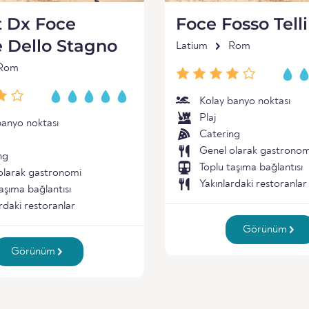
t Dx Foce
Foce Fosso Tell
 Dello Stagno
Latium
Rom
Rom
Kolay banyo noktası
Plaj
banyo noktası
Catering
Genel olarak gastronom
ng
Toplu taşıma bağlantısı
olarak gastronomi
Yakınlardaki restoranlar
aşıma bağlantısı
rdaki restoranlar
Görünüm
Görünüm