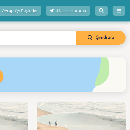
Avrupa'yı Keşfedin
Dairesel arama
Şimdi ara