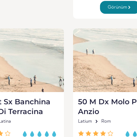
Görünüm
t Sx Banchina
50 M Dx Molo P
Di Terracina
Anzio
Latina
Latium
Rom