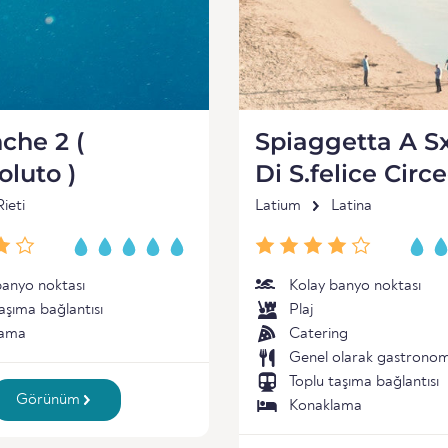
che 2 (
Spiaggetta A S
luto )
Di S.felice Circ
Rieti
Latium
Latina
banyo noktası
Kolay banyo noktası
aşıma bağlantısı
Plaj
lama
Catering
Genel olarak gastronom
Toplu taşıma bağlantısı
Görünüm
Konaklama