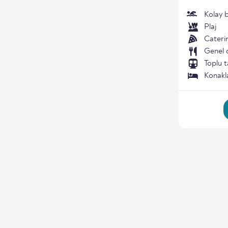
Kolay 
Plaj
Cateri
Genel 
Toplu t
Konak