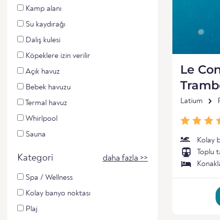
Kamp alanı
Su kaydırağı
Dalış kulesi
Köpeklere izin verilir
Le Con
Açık havuz
Trambo
Bebek havuzu
Latium
Termal havuz
Whirlpool
Sauna
Kolay 
Toplu t
Kategori
daha fazla >>
Konak
Spa / Wellness
Kolay banyo noktası
Plaj