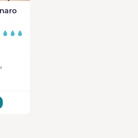
inaro
i