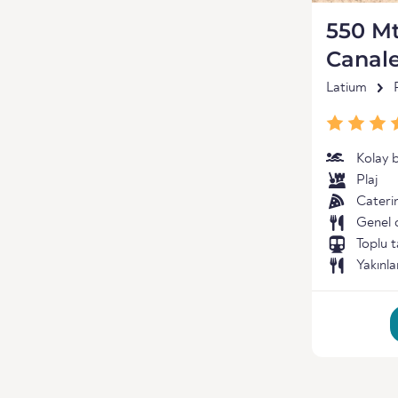
550 M
Canale
Latium
Kolay 
Plaj
Cateri
Genel 
Toplu t
Yakınla