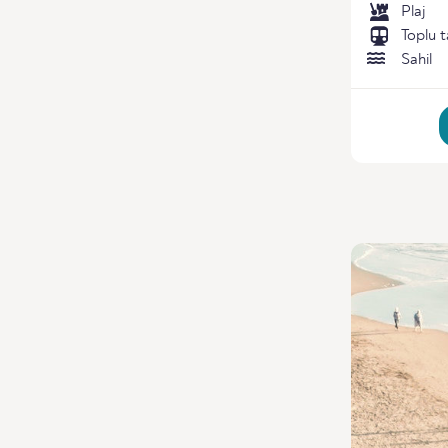
Plaj
Toplu t
Sahil