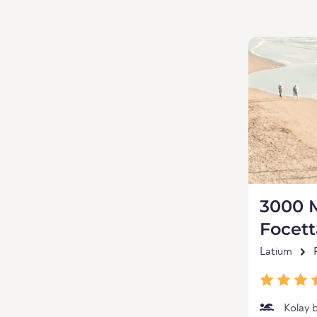
3000 M
Focett
Latium
Kolay 