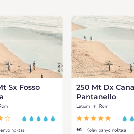
t Sx Fosso
250 Mt Dx Cana
a
Pantanello
Rom
Latium
Rom
banyo noktası
Kolay banyo noktası