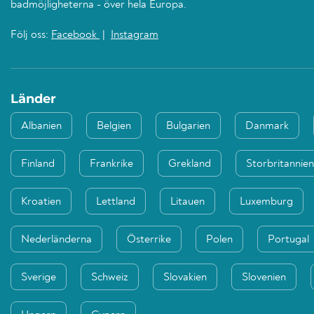
badmöjligheterna - över hela Europa.
Följ oss:
Facebook
|
Instagram
Länder
Albanien
Belgien
Bulgarien
Danmark
Finland
Frankrike
Grekland
Storbritannien
Kroatien
Lettland
Litauen
Luxemburg
Nederländerna
Österrike
Polen
Portugal
Sverige
Schweiz
Slovakien
Slovenien