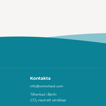
Kontakta
info@swimcheck.com
Tillverkad i Berlin
CO
neutralt värdskap
2