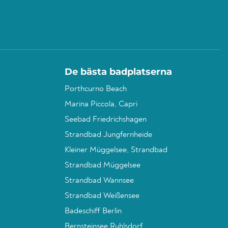
De bästa badplatserna
Porthcurno Beach
Marina Piccola, Capri
Seebad Friedrichshagen
Strandbad Jungfernheide
Kleiner Müggelsee, Strandbad
Strandbad Müggelsee
Strandbad Wannsee
Strandbad Weißensee
Badeschiff Berlin
Bernsteinsee Ruhlsdorf