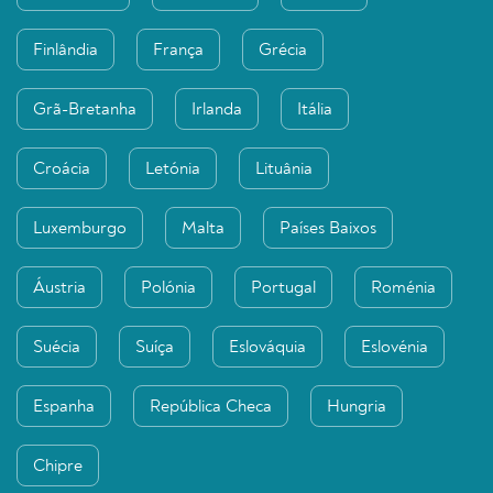
Finlândia
França
Grécia
Grã-Bretanha
Irlanda
Itália
Croácia
Letónia
Lituânia
Luxemburgo
Malta
Países Baixos
Áustria
Polónia
Portugal
Roménia
Suécia
Suíça
Eslováquia
Eslovénia
Espanha
República Checa
Hungria
Chipre