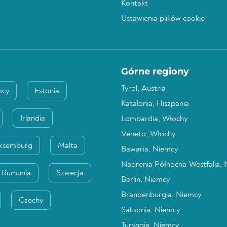
Kontakt
Ustawienia plików cookie
Górne regiony
Tyrol, Austria
mcy
Estonia
Katalonia, Hiszpania
Irlandia
Lombardia, Włochy
Veneto, Włochy
ksemburg
Malta
Bawaria, Niemcy
Nadrenia Północna-Westfalia,
Rumunia
Szwecja
Berlin, Niemcy
Brandenburgia, Niemcy
Czechy
Saksonia, Niemcy
Turyngia, Niemcy