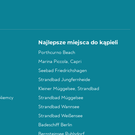
Najlepsze miejsca do kąpieli
Porthcurno Beach
Marina Piccola, Capri
Seebad Friedrichshagen
Strandbad Jungfernheide
Kleiner Müggelsee, Strandbad
 Niemcy
Strandbad Müggelsee
Strandbad Wannsee
Strandbad Weißensee
Badeschiff Berlin
Bernsteinsee Ruhlsdorf