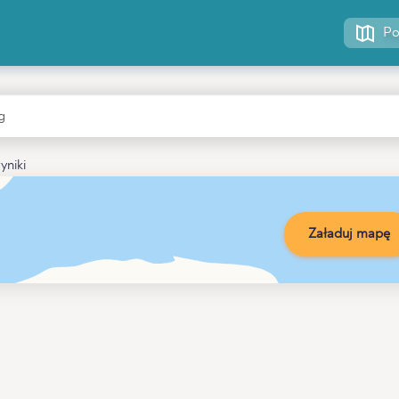
Po
yniki
Załaduj mapę