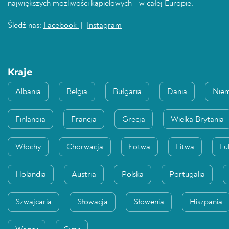
największych możliwości kąpielowych - w całej Europie.
Śledź nas:
Facebook
|
Instagram
Kraje
Albania
Belgia
Bułgaria
Dania
Nie
Finlandia
Francja
Grecja
Wielka Brytania
Włochy
Chorwacja
Łotwa
Litwa
Lu
Holandia
Austria
Polska
Portugalia
Szwajcaria
Słowacja
Słowenia
Hiszpania