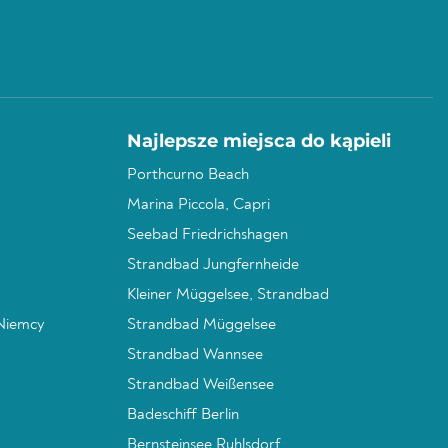
Najlepsze miejsca do kąpieli
Porthcurno Beach
Marina Piccola, Capri
Seebad Friedrichshagen
Strandbad Jungfernheide
Kleiner Müggelsee, Strandbad
 Niemcy
Strandbad Müggelsee
Strandbad Wannsee
Strandbad Weißensee
Badeschiff Berlin
Bernsteinsee Ruhlsdorf