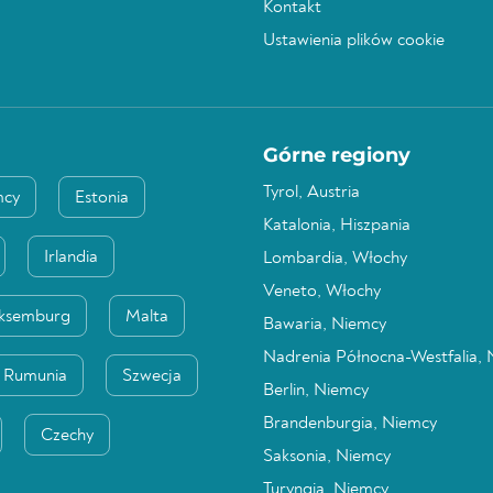
Kontakt
Ustawienia plików cookie
Górne regiony
Tyrol, Austria
mcy
Estonia
Katalonia, Hiszpania
Irlandia
Lombardia, Włochy
Veneto, Włochy
ksemburg
Malta
Bawaria, Niemcy
Nadrenia Północna-Westfalia,
Rumunia
Szwecja
Berlin, Niemcy
Brandenburgia, Niemcy
Czechy
Saksonia, Niemcy
Turyngia, Niemcy