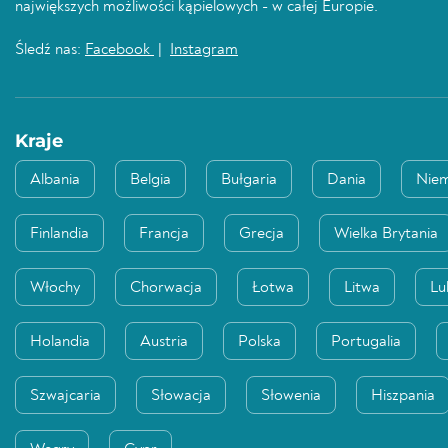
największych możliwości kąpielowych - w całej Europie.
Śledź nas:
Facebook
|
Instagram
Kraje
Albania
Belgia
Bułgaria
Dania
Nie
Finlandia
Francja
Grecja
Wielka Brytania
Włochy
Chorwacja
Łotwa
Litwa
Lu
Holandia
Austria
Polska
Portugalia
Szwajcaria
Słowacja
Słowenia
Hiszpania