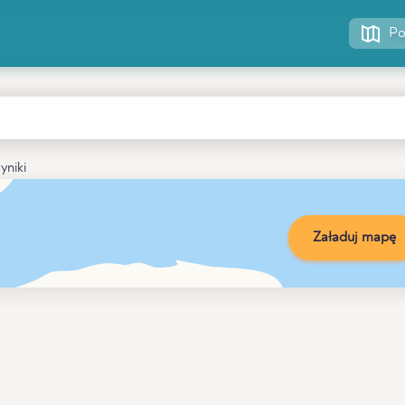
Po
yniki
Załaduj mapę