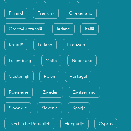
Finland
Frankrijk
Griekenland
Groot-Brittannië
Ierland
Italië
Kroatië
Letland
Litouwen
Luxemburg
Malta
Nederland
Oostenrijk
Polen
Portugal
Roemenië
Zweden
Zwitserland
Slowakije
Slovenië
Spanje
Tsjechische Republiek
Hongarije
Cyprus