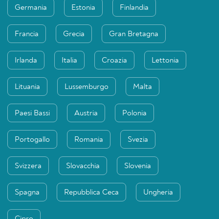
Germania
Estonia
Finlandia
Francia
Grecia
Gran Bretagna
Irlanda
Italia
Croazia
Lettonia
Lituania
Lussemburgo
Malta
Paesi Bassi
Austria
Polonia
Portogallo
Romania
Svezia
Svizzera
Slovacchia
Slovenia
Spagna
Repubblica Ceca
Ungheria