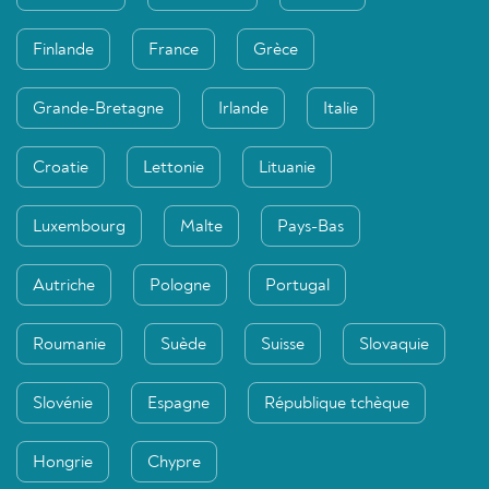
Finlande
France
Grèce
Grande-Bretagne
Irlande
Italie
Croatie
Lettonie
Lituanie
Luxembourg
Malte
Pays-Bas
Autriche
Pologne
Portugal
Roumanie
Suède
Suisse
Slovaquie
Slovénie
Espagne
République tchèque
Hongrie
Chypre