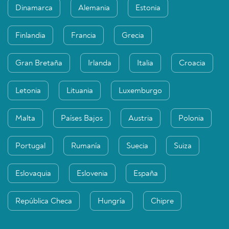
Dinamarca
Alemania
Estonia
Finlandia
Francia
Grecia
Gran Bretaña
Irlanda
Italia
Croacia
Letonia
Lituania
Luxemburgo
Malta
Países Bajos
Austria
Polonia
Portugal
Rumanía
Suecia
Suiza
Eslovaquia
Eslovenia
España
República Checa
Hungría
Chipre