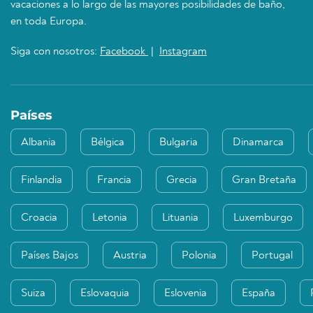
vacaciones a lo largo de las mayores posibilidades de baño,
en toda Europa.
Siga con nosotros:
Facebook
|
Instagram
Países
Albania
Bélgica
Bulgaria
Dinamarca
Finlandia
Francia
Grecia
Gran Bretaña
Croacia
Letonia
Lituania
Luxemburgo
Países Bajos
Austria
Polonia
Portugal
Suiza
Eslovaquia
Eslovenia
España