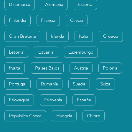
Dinamarca
Alemania
Estonia
Finlandia
Francia
Grecia
Gran Bretaña
Irlanda
Italia
Croacia
Letonia
Lituania
Luxemburgo
Malta
Países Bajos
Austria
Polonia
Portugal
Rumanía
Suecia
Suiza
Eslovaquia
Eslovenia
España
República Checa
Hungría
Chipre