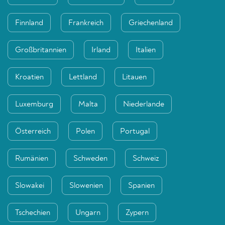
Finnland
Frankreich
Griechenland
Großbritannien
Irland
Italien
Kroatien
Lettland
Litauen
Luxemburg
Malta
Niederlande
Österreich
Polen
Portugal
Rumänien
Schweden
Schweiz
Slowakei
Slowenien
Spanien
Tschechien
Ungarn
Zypern