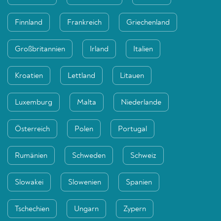
Finnland
Frankreich
Griechenland
Großbritannien
Irland
Italien
Kroatien
Lettland
Litauen
Luxemburg
Malta
Niederlande
Österreich
Polen
Portugal
Rumänien
Schweden
Schweiz
Slowakei
Slowenien
Spanien
Tschechien
Ungarn
Zypern