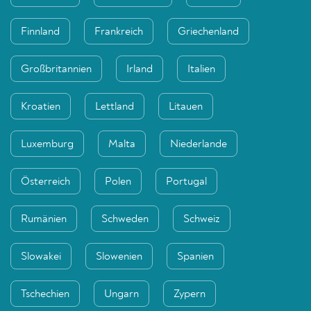
Finnland
Frankreich
Griechenland
Großbritannien
Irland
Italien
Kroatien
Lettland
Litauen
Luxemburg
Malta
Niederlande
Österreich
Polen
Portugal
Rumänien
Schweden
Schweiz
Slowakei
Slowenien
Spanien
Tschechien
Ungarn
Zypern