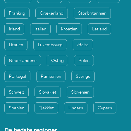
Frankrig
Grækenland
Storbritannien
Irland
Italien
Kroatien
Letland
Litauen
Luxembourg
Malta
Nederlandene
Østrig
Polen
Portugal
Rumænien
Sverige
Schweiz
Slovakiet
Slovenien
Spanien
Tjekkiet
Ungarn
Cypern
De bedste regioner