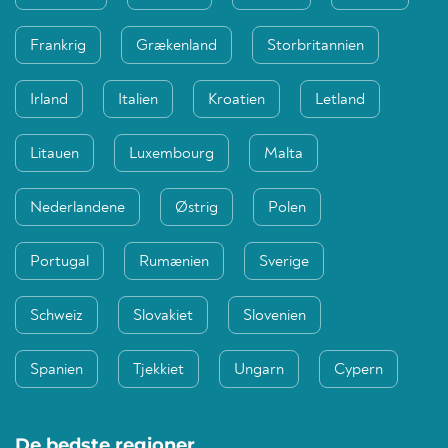
Frankrig
Grækenland
Storbritannien
Irland
Italien
Kroatien
Letland
Litauen
Luxembourg
Malta
Nederlandene
Østrig
Polen
Portugal
Rumænien
Sverige
Schweiz
Slovakiet
Slovenien
Spanien
Tjekkiet
Ungarn
Cypern
De bedste regioner