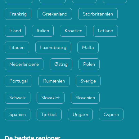
Frankrig
Grækenland
Storbritannien
Irland
Italien
Kroatien
Letland
Litauen
Luxembourg
Malta
Nederlandene
Østrig
Polen
Portugal
Rumænien
Sverige
Schweiz
Slovakiet
Slovenien
Spanien
Tjekkiet
Ungarn
Cypern
De bedste regioner