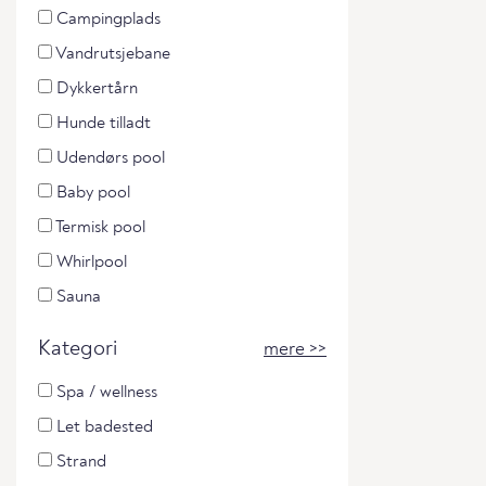
Campingplads
Vandrutsjebane
Dykkertårn
Hunde tilladt
Udendørs pool
Baby pool
Termisk pool
Whirlpool
Sauna
Kategori
mere >>
Spa / wellness
Let badested
Strand