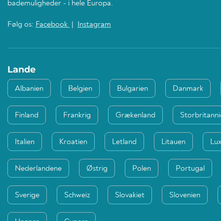
bademuligheder - i hele Europa.
Følg os:
Facebook
|
Instagram
Lande
Albanien
Belgien
Bulgarien
Danmark
Finland
Frankrig
Grækenland
Storbritann
Italien
Kroatien
Letland
Litauen
Lu
Nederlandene
Østrig
Polen
Portugal
Sverige
Schweiz
Slovakiet
Slovenien